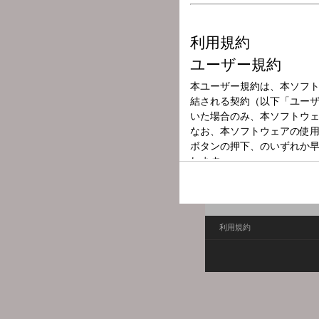
放送局
放送時間
2025年11月30
番組名
（再放送）青春☆工
番組へのおたよりは
こち
FAXは 052-263-6800 まで
利用規約