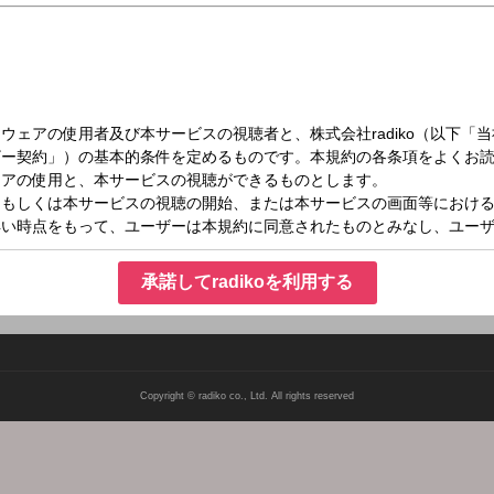
日（日）12:30～12:40
業High Schoolクリップ
ら
承諾してradikoを利用する
Copyright © radiko co., Ltd. All rights reserved