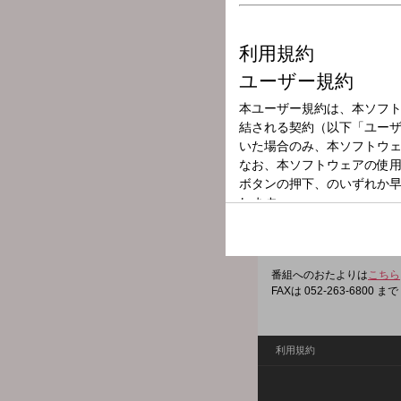
放送局
放送時間
2025年12月6日
番組名
伝令！武将が現
トークやコーナーなどを通
パーソナリティは400年
延長戦を含めた完全版をポ
番組へのおたよりは
こちら
FAXは 052-263-6800 まで
利用規約