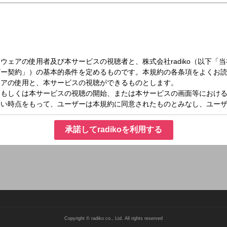
（土）11:40～11:55
世でラジオを始めたようです！
して「日本の歴史」を楽しく紹介していく歴史バラエティ番組。
の時を経て名古屋ゆかりの武将たちが現代に蘇った「名古屋おもてなし武将隊」が務
承諾してradikoを利用する
ッドキャストで配信中！
Copyright © radiko co., Ltd. All rights reserved