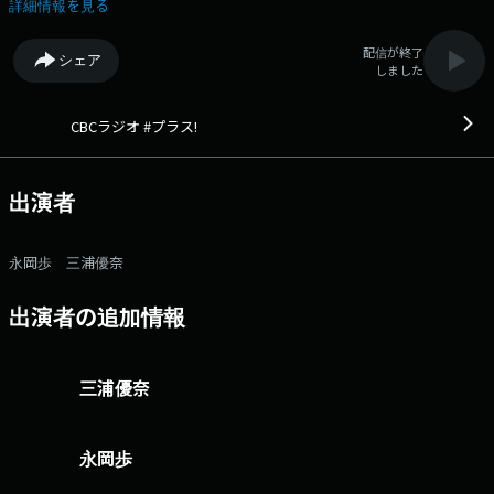
あなたの朝にプラスになる情報をお届けする生活情報番組。 あなたの朝
詳細情報を見る
に情報をプラス！元気をプラス！ＣＢＣラジオの朝は、「ＣＢＣラジオ #
プラス！」 番組記事を読む→こちら 番組へのおたよりは こちら
配信が終了
シェア
FAXは 052-263-6800 まで
しました
CBCラジオ #プラス!
出演者
永岡歩 三浦優奈
出演者の追加情報
三浦優奈
永岡歩