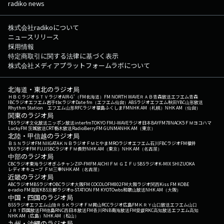
radiko news
株式会社radikoについて
ニュースリリース
採用情報
特定商取引に関する法律に基づく表示
株式会社メディアプラットフォームラボについて
北海道・東北のラジオ局
ＨＢＣラジオ
ＳＴＶラジオ
AIR-G'（FM北海道）
FM NORTH WAVE
ＲＡＢ青森放送
エフエム青森
IBCラジオ
エフエム岩手
tbcラジオ
Date fm（エフエム仙台）
ABSラジオ
エフエム秋田
YBC山形放送
Rhythm Station エフエム山形
RFCラジオ福島
ふくしまFM
NHK AM（札幌）
NHK AM（仙台）
関東のラジオ局
TBSラジオ
文化放送
ニッポン放送
interfm
TOKYO FM
J-WAVE
ラジオ日本
BAYFM78
NACK5
ＦＭヨコハマ
LuckyFM 茨城放送
CRT栃木放送
RadioBerry
FM GUNMA
NHK AM（東京）
北陸・甲信越のラジオ局
ＢＳＮラジオ
FM NIIGATA
ＫＮＢラジオ
ＦＭとやま
MROラジオ
エフエム石川
FBCラジオ
FM福井
YBSラジオ
FM FUJI
SBCラジオ
ＦＭ長野
NHK AM（東京）
NHK AM（名古屋）
中部のラジオ局
CBCラジオ
東海ラジオ
ぎふチャン
ZIP-FM
FM AICHI
ＦＭ ＧＩＦＵ
SBSラジオ
K-MIX SHIZUOKA
レディオキューブ ＦＭ三重
NHK AM（名古屋）
近畿のラジオ局
ABCラジオ
MBSラジオ
OBCラジオ大阪
FM COCOLO
FM802
FM大阪
ラジオ関西
Kiss FM KOBE
e-radio FM滋賀
KBS京都ラジオ
α-STATION FM KYOTO
wbs和歌山放送
NHK AM（大阪）
中国・四国のラジオ局
BSSラジオ
エフエム山陰
ＲＳＫラジオ
ＦＭ岡山
RCCラジオ
広島FM
ＫＲＹ山口放送
エフエム山口
ＪＲＴ四国放送
FM徳島
RNC西日本放送
FM香川
RNB南海放送
FM愛媛
RKC高知放送
エフエム高知
NHK AM（広島）
NHK AM（松山）
九州・沖縄のラジオ局