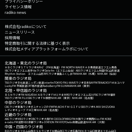
プライバシーポリシー
ライセンス情報
radiko news
株式会社radikoについて
ニュースリリース
採用情報
特定商取引に関する法律に基づく表示
株式会社メディアプラットフォームラボについて
北海道・東北のラジオ局
ＨＢＣラジオ
ＳＴＶラジオ
AIR-G'（FM北海道）
FM NORTH WAVE
ＲＡＢ青森放送
エフエム青森
IBCラジオ
エフエム岩手
tbcラジオ
Date fm（エフエム仙台）
ABSラジオ
エフエム秋田
YBC山形放送
Rhythm Station エフエム山形
RFCラジオ福島
ふくしまFM
NHK AM（札幌）
NHK AM（仙台）
関東のラジオ局
TBSラジオ
文化放送
ニッポン放送
interfm
TOKYO FM
J-WAVE
ラジオ日本
BAYFM78
NACK5
ＦＭヨコハマ
LuckyFM 茨城放送
CRT栃木放送
RadioBerry
FM GUNMA
NHK AM（東京）
北陸・甲信越のラジオ局
ＢＳＮラジオ
FM NIIGATA
ＫＮＢラジオ
ＦＭとやま
MROラジオ
エフエム石川
FBCラジオ
FM福井
YBSラジオ
FM FUJI
SBCラジオ
ＦＭ長野
NHK AM（東京）
NHK AM（名古屋）
中部のラジオ局
CBCラジオ
東海ラジオ
ぎふチャン
ZIP-FM
FM AICHI
ＦＭ ＧＩＦＵ
SBSラジオ
K-MIX SHIZUOKA
レディオキューブ ＦＭ三重
NHK AM（名古屋）
近畿のラジオ局
ABCラジオ
MBSラジオ
OBCラジオ大阪
FM COCOLO
FM802
FM大阪
ラジオ関西
Kiss FM KOBE
e-radio FM滋賀
KBS京都ラジオ
α-STATION FM KYOTO
wbs和歌山放送
NHK AM（大阪）
中国・四国のラジオ局
BSSラジオ
エフエム山陰
ＲＳＫラジオ
ＦＭ岡山
RCCラジオ
広島FM
ＫＲＹ山口放送
エフエム山口