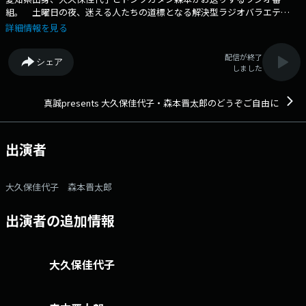
組。 土曜日の夜、迷える人たちの道標となる解決型ラジオバラエテ
ィ。 番組へのおたよりは こちら FAXは 052-263-6800 まで
詳細情報を見る
配信が終了
シェア
しました
真誠presents 大久保佳代子・森本晋太郎のどうぞご自由に
出演者
大久保佳代子 森本晋太郎
出演者の追加情報
大久保佳代子