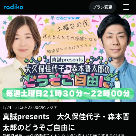
プラン変更
1/24
21:30-22:00
土
CBCラジオ
真誠presents 大久保佳代子・森本晋
太郎のどうぞご自由に
愛知県出身、大久保佳代子とトンツカタン森本がお送りするラジオ番