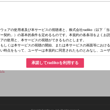
月）16:00～18:00
 月曜は、ドラファンで音楽に精通した大谷ノブ彦が担当し、火曜～金曜は、CBC
、安藤渚七のドラ魂3人娘が織りなす丁々発止のスタジオトークをお楽しみ下さい
承諾してradikoを利用する
ちら