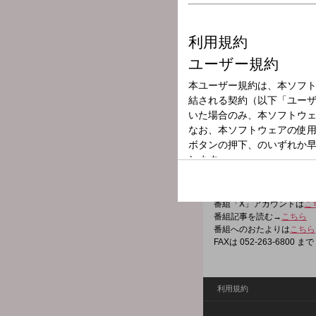
放送局
放送時間
2026年2月2日（
番組名
ドラ魂キング
超ド級、スポーツエンタ！
面々と加藤里奈、三浦優奈
番組「X」アカウントは
こ
番組記事を読む→
こちら
番組へのおたよりは
こちら
FAXは 052-263-6800 まで
利用規約