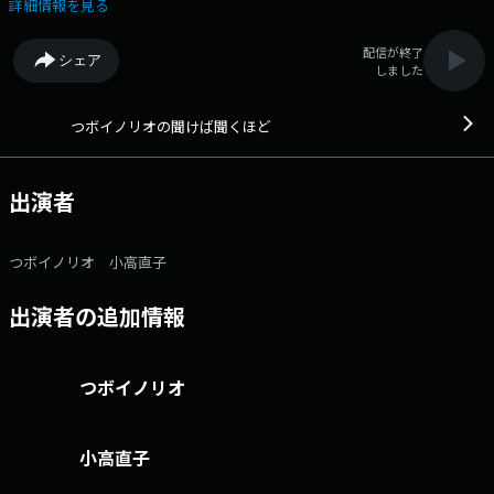
もの。 一緒に聞き、一緒に番組を創っていく。送られてくるおたよりは
詳細情報を見る
全国から毎日300通余り。 コメントに関する即座のリアクションによっ
て、番組はLIVE感あふれる究極の「井戸端会議」！ パーソナリティは、
配信が終了
シェア
名（迷）曲「金太の大冒険」で東海地区ではおなじみのつボイノリオと、
しました
小高直子CBCアナウンサーの名コンビ。 30周年を迎えた長寿番組で
す。 10時40分頃からは「キユーピーラジオクッキング」 詳しいレシ
ピはこちら http://hicbc.com/radio/kikeba/cooking/ 番組記事を読む
つボイノリオの聞けば聞くほど
→こちら 番組「X」アカウントはこちら 番組へのおたよりは こちら
FAXは 052-263-6800 まで
出演者
つボイノリオ 小高直子
出演者の追加情報
つボイノリオ
小高直子