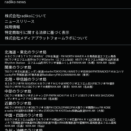
radiko news
株式会社radikoについて
ニュースリリース
採用情報
特定商取引に関する法律に基づく表示
株式会社メディアプラットフォームラボについて
北海道・東北のラジオ局
ＨＢＣラジオ
ＳＴＶラジオ
AIR-G'（FM北海道）
FM NORTH WAVE
ＲＡＢ青森放送
エフエム青森
IBCラジオ
エフエム岩手
tbcラジオ
Date fm（エフエム仙台）
ABSラジオ
エフエム秋田
YBC山形放送
Rhythm Station エフエム山形
RFCラジオ福島
ふくしまFM
NHK AM（札幌）
NHK AM（仙台）
関東のラジオ局
TBSラジオ
文化放送
ニッポン放送
interfm
TOKYO FM
J-WAVE
ラジオ日本
BAYFM78
NACK5
ＦＭヨコハマ
LuckyFM 茨城放送
CRT栃木放送
RadioBerry
FM GUNMA
NHK AM（東京）
北陸・甲信越のラジオ局
ＢＳＮラジオ
FM NIIGATA
ＫＮＢラジオ
ＦＭとやま
MROラジオ
エフエム石川
FBCラジオ
FM福井
YBSラジオ
FM FUJI
SBCラジオ
ＦＭ長野
NHK AM（東京）
NHK AM（名古屋）
中部のラジオ局
CBCラジオ
東海ラジオ
ぎふチャン
ZIP-FM
FM AICHI
ＦＭ ＧＩＦＵ
SBSラジオ
K-MIX SHIZUOKA
レディオキューブ ＦＭ三重
NHK AM（名古屋）
近畿のラジオ局
ABCラジオ
MBSラジオ
OBCラジオ大阪
FM COCOLO
FM802
FM大阪
ラジオ関西
Kiss FM KOBE
e-radio FM滋賀
KBS京都ラジオ
α-STATION FM KYOTO
wbs和歌山放送
NHK AM（大阪）
中国・四国のラジオ局
BSSラジオ
エフエム山陰
ＲＳＫラジオ
ＦＭ岡山
RCCラジオ
広島FM
ＫＲＹ山口放送
エフエム山口
ＪＲＴ四国放送
FM徳島
RNC西日本放送
FM香川
RNB南海放送
FM愛媛
RKC高知放送
エフエム高知
NHK AM（広島）
NHK AM（松山）
九州・沖縄のラジオ局