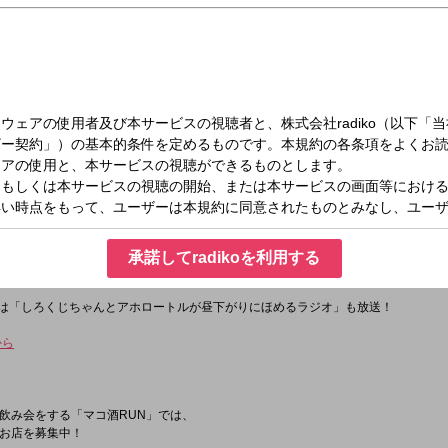
火）13:00～16:00
た斬り！一度聴いたらクセになる！ 北野誠が中高年リスナーとともにお送りする3
ろトラブるお年頃。
承諾してradikoを利用する
れど、テキトーにやればきっと楽しい時もある？そんな人生バラエティワイド！
1からは「しろくじちゃんとアホロートルが昼下がりにほめるラジオ」も放送！
から
飲み会をする「マコ酒RUN」では、
お店を募集中！