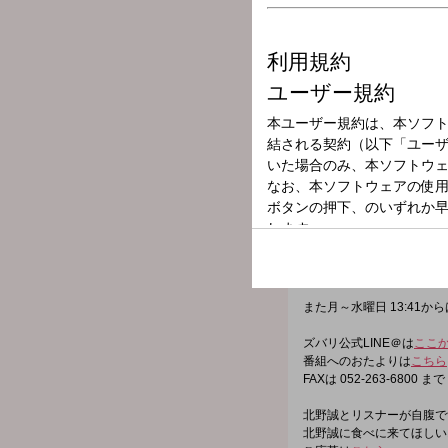
放送局
放送時間
2026年2月3日（
番組名
北野誠のズバリ
本音トークでズバっとぶっ
仕事・家庭・健康…いろい
いいことばかりじゃないけ
また月～水曜日 13:4
ズバリ公式LINE＠は
ここ
番組へのおたよりは
こちら
FAXは 052-263-6800 まで
北野誠とリスナーが自腹で
北野誠に食べに来てほしい