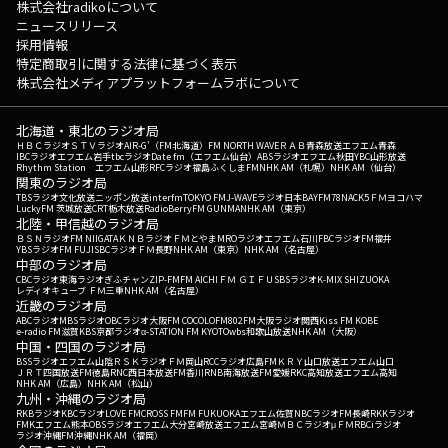
株式会社radikoについて
ニュースリリース
採用情報
特定商取引に関する法律に基づく表示
株式会社メディアプラットフォームラボについて
北海道・東北のラジオ局
ＨＢＣラジオ
ＳＴＶラジオ
AIR-G'（FM北海道）
FM NORTH WAVE
ＲＡＢ青森放送
エフエム青森
IBCラジオ
エフエム岩手
tbcラジオ
Date fm（エフエム仙台）
ABSラジオ
エフエム秋田
YBC山形放送
Rhythm Station エフエム山形
RFCラジオ福島
ふくしまFM
NHK AM（札幌）
NHK AM（仙台）
関東のラジオ局
TBSラジオ
文化放送
ニッポン放送
interfm
TOKYO FM
J-WAVE
ラジオ日本
BAYFM78
NACK5
ＦＭヨコハマ
LuckyFM 茨城放送
CRT栃木放送
RadioBerry
FM GUNMA
NHK AM（東京）
北陸・甲信越のラジオ局
ＢＳＮラジオ
FM NIIGATA
ＫＮＢラジオ
ＦＭとやま
MROラジオ
エフエム石川
FBCラジオ
FM福井
YBSラジオ
FM FUJI
SBCラジオ
ＦＭ長野
NHK AM（東京）
NHK AM（名古屋）
中部のラジオ局
CBCラジオ
東海ラジオ
ぎふチャン
ZIP-FM
FM AICHI
ＦＭ ＧＩＦＵ
SBSラジオ
K-MIX SHIZUOKA
レディオキューブ ＦＭ三重
NHK AM（名古屋）
近畿のラジオ局
ABCラジオ
MBSラジオ
OBCラジオ大阪
FM COCOLO
FM802
FM大阪
ラジオ関西
Kiss FM KOBE
e-radio FM滋賀
KBS京都ラジオ
α-STATION FM KYOTO
wbs和歌山放送
NHK AM（大阪）
中国・四国のラジオ局
BSSラジオ
エフエム山陰
ＲＳＫラジオ
ＦＭ岡山
RCCラジオ
広島FM
ＫＲＹ山口放送
エフエム山口
ＪＲＴ四国放送
FM徳島
RNC西日本放送
FM香川
RNB南海放送
FM愛媛
RKC高知放送
エフエム高知
NHK AM（広島）
NHK AM（松山）
九州・沖縄のラジオ局
RKBラジオ
KBCラジオ
LOVE FM
CROSS FM
FM FUKUOKA
エフエム佐賀
NBCラジオ
FM長崎
RKKラジオ
FMKエフエム熊本
OBSラジオ
エフエム大分
宮崎放送
エフエム宮崎
ＭＢＣラジオ
μＦＭ
RBCiラジオ
ラジオ沖縄
FM沖縄
NHK AM（福岡）