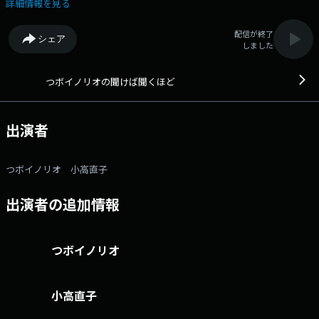
もの。 一緒に聞き、一緒に番組を創っていく。送られてくるおたよりは
詳細情報を見る
全国から毎日300通余り。 コメントに関する即座のリアクションによっ
て、番組はLIVE感あふれる究極の「井戸端会議｣！ パーソナリティは、
配信が終了
シェア
名（迷）曲「金太の大冒険」で東海地区ではおなじみのつボイノリオと、
しました
小高直子CBCアナウンサーの名コンビ。 30周年を迎えた長寿番組で
す。 10時40分頃からは「キユーピーラジオクッキング」 詳しいレシ
ピはこちら http://hicbc.com/radio/kikeba/cooking/ 番組記事を読む
つボイノリオの聞けば聞くほど
→こちら 番組「X」アカウントはこちら 番組へのおたよりは こちら
FAXは 052-263-6800 まで
出演者
つボイノリオ 小高直子
出演者の追加情報
つボイノリオ
小高直子