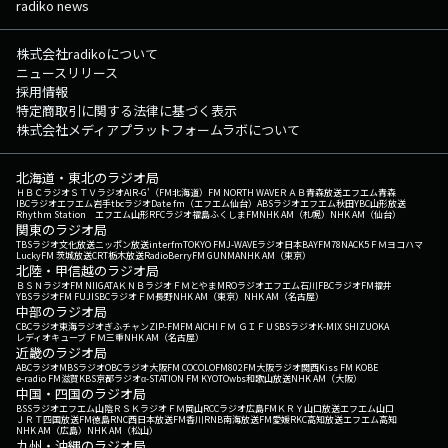
radiko news
株式会社radikoについて
ニュースリリース
採用情報
特定商取引に関する法律に基づく表示
株式会社メディアプラットフォームラボについて
北海道・東北のラジオ局
ＨＢＣラジオ
ＳＴＶラジオ
AIR-G'（FM北海道）
FM NORTH WAVE
ＲＡＢ青森放送
エフエム青森
IBCラジオ
エフエム岩手
tbcラジオ
Date fm（エフエム仙台）
ABSラジオ
エフエム秋田
YBC山形放送
Rhythm Station エフエム山形
RFCラジオ福島
ふくしまFM
NHK AM（札幌）
NHK AM（仙台）
関東のラジオ局
TBSラジオ
文化放送
ニッポン放送
interfm
TOKYO FM
J-WAVE
ラジオ日本
BAYFM78
NACK5
ＦＭヨコハマ
LuckyFM 茨城放送
CRT栃木放送
RadioBerry
FM GUNMA
NHK AM（東京）
北陸・甲信越のラジオ局
ＢＳＮラジオ
FM NIIGATA
ＫＮＢラジオ
ＦＭとやま
MROラジオ
エフエム石川
FBCラジオ
FM福井
YBSラジオ
FM FUJI
SBCラジオ
ＦＭ長野
NHK AM（東京）
NHK AM（名古屋）
中部のラジオ局
CBCラジオ
東海ラジオ
ぎふチャン
ZIP-FM
FM AICHI
ＦＭ ＧＩＦＵ
SBSラジオ
K-MIX SHIZUOKA
レディオキューブ ＦＭ三重
NHK AM（名古屋）
近畿のラジオ局
ABCラジオ
MBSラジオ
OBCラジオ大阪
FM COCOLO
FM802
FM大阪
ラジオ関西
Kiss FM KOBE
e-radio FM滋賀
KBS京都ラジオ
α-STATION FM KYOTO
wbs和歌山放送
NHK AM（大阪）
中国・四国のラジオ局
BSSラジオ
エフエム山陰
ＲＳＫラジオ
ＦＭ岡山
RCCラジオ
広島FM
ＫＲＹ山口放送
エフエム山口
ＪＲＴ四国放送
FM徳島
RNC西日本放送
FM香川
RNB南海放送
FM愛媛
RKC高知放送
エフエム高知
NHK AM（広島）
NHK AM（松山）
九州・沖縄のラジオ局