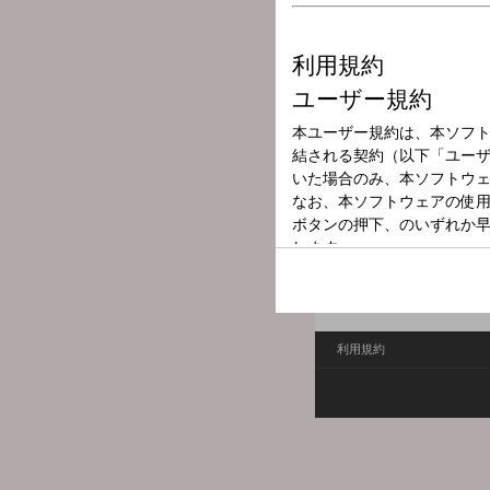
放送局
放送時間
2026年2月12日
番組名
青春☆工業High
番組へのおたよりは
こち
FAXは 052-263-6800 まで
利用規約