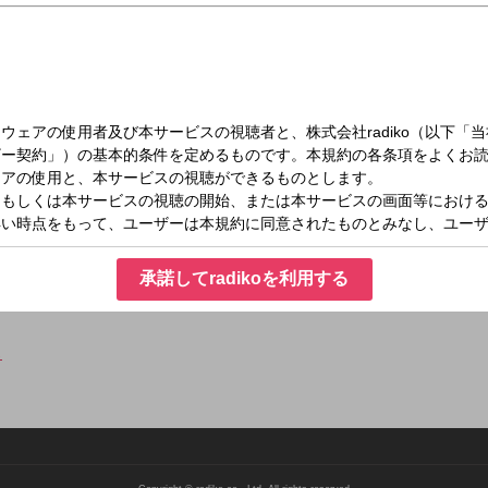
（日）10:00～11:40
トークジャンボリー
楽トークがクセになる！ アーティストや文化人へのインタビュー、ワン・アーティ
＆話題満載の少しマニアックな小堀ワールドでお楽しみを！
承諾してradikoを利用する
など休日の朝のおでかけに役立つ交通情報、天気予報もきちんとお伝えします。お聴
ら