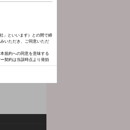
スト特集、小堀秘蔵のナニ
き逃しなく!!