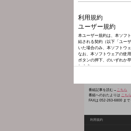
放送局
放送時間
2026年2月15日
番組名
小堀勝啓の新栄
日曜の朝は小堀勝啓のお気
コレ音源など、コアな音楽
もちろん、行楽やドライブ
番組記事を読む→
こちら
番組へのおたよりは
こち
FAXは 052-263-6800 まで
利用規約