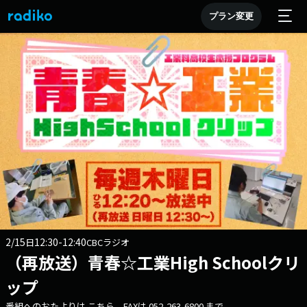
プラン変更
2/15
12:30-12:40
日
CBCラジオ
（再放送）青春☆工業High Schoolクリ
ップ
番組へのおたよりは こちら FAXは 052-263-6800 まで