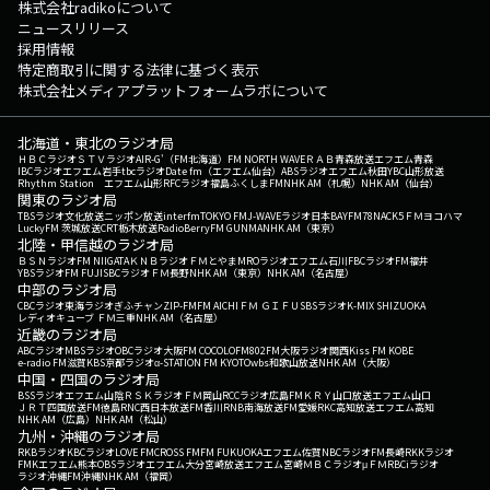
株式会社radikoについて
ニュースリリース
採用情報
特定商取引に関する法律に基づく表示
株式会社メディアプラットフォームラボについて
北海道・東北のラジオ局
ＨＢＣラジオ
ＳＴＶラジオ
AIR-G'（FM北海道）
FM NORTH WAVE
ＲＡＢ青森放送
エフエム青森
IBCラジオ
エフエム岩手
tbcラジオ
Date fm（エフエム仙台）
ABSラジオ
エフエム秋田
YBC山形放送
Rhythm Station エフエム山形
RFCラジオ福島
ふくしまFM
NHK AM（札幌）
NHK AM（仙台）
関東のラジオ局
TBSラジオ
文化放送
ニッポン放送
interfm
TOKYO FM
J-WAVE
ラジオ日本
BAYFM78
NACK5
ＦＭヨコハマ
LuckyFM 茨城放送
CRT栃木放送
RadioBerry
FM GUNMA
NHK AM（東京）
北陸・甲信越のラジオ局
ＢＳＮラジオ
FM NIIGATA
ＫＮＢラジオ
ＦＭとやま
MROラジオ
エフエム石川
FBCラジオ
FM福井
YBSラジオ
FM FUJI
SBCラジオ
ＦＭ長野
NHK AM（東京）
NHK AM（名古屋）
中部のラジオ局
CBCラジオ
東海ラジオ
ぎふチャン
ZIP-FM
FM AICHI
ＦＭ ＧＩＦＵ
SBSラジオ
K-MIX SHIZUOKA
レディオキューブ ＦＭ三重
NHK AM（名古屋）
近畿のラジオ局
ABCラジオ
MBSラジオ
OBCラジオ大阪
FM COCOLO
FM802
FM大阪
ラジオ関西
Kiss FM KOBE
e-radio FM滋賀
KBS京都ラジオ
α-STATION FM KYOTO
wbs和歌山放送
NHK AM（大阪）
中国・四国のラジオ局
BSSラジオ
エフエム山陰
ＲＳＫラジオ
ＦＭ岡山
RCCラジオ
広島FM
ＫＲＹ山口放送
エフエム山口
ＪＲＴ四国放送
FM徳島
RNC西日本放送
FM香川
RNB南海放送
FM愛媛
RKC高知放送
エフエム高知
NHK AM（広島）
NHK AM（松山）
九州・沖縄のラジオ局
RKBラジオ
KBCラジオ
LOVE FM
CROSS FM
FM FUKUOKA
エフエム佐賀
NBCラジオ
FM長崎
RKKラジオ
FMKエフエム熊本
OBSラジオ
エフエム大分
宮崎放送
エフエム宮崎
ＭＢＣラジオ
μＦＭ
RBCiラジオ
ラジオ沖縄
FM沖縄
NHK AM（福岡）