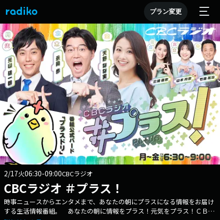
プラン変更
2/17
06:30-09:00
火
CBCラジオ
CBCラジオ ＃プラス！
時事ニュースからエンタメまで、あなたの朝にプラスになる情報をお届け
する生活情報番組。 あなたの朝に情報をプラス！元気をプラス！ＣＢＣ