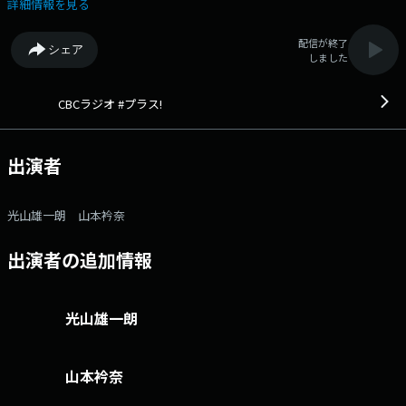
ラジオの朝は、「ＣＢＣラジオ #プラス！」 番組記事を読む→こち
詳細情報を見る
ら 番組へのおたよりは こちら FAXは 052-263-6800 まで
配信が終了
シェア
しました
CBCラジオ #プラス!
出演者
光山雄一朗 山本衿奈
出演者の追加情報
光山雄一朗
山本衿奈