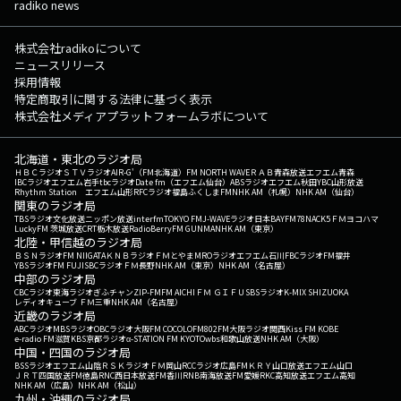
radiko news
株式会社radikoについて
ニュースリリース
採用情報
特定商取引に関する法律に基づく表示
株式会社メディアプラットフォームラボについて
北海道・東北のラジオ局
ＨＢＣラジオ
ＳＴＶラジオ
AIR-G'（FM北海道）
FM NORTH WAVE
ＲＡＢ青森放送
エフエム青森
IBCラジオ
エフエム岩手
tbcラジオ
Date fm（エフエム仙台）
ABSラジオ
エフエム秋田
YBC山形放送
Rhythm Station エフエム山形
RFCラジオ福島
ふくしまFM
NHK AM（札幌）
NHK AM（仙台）
関東のラジオ局
TBSラジオ
文化放送
ニッポン放送
interfm
TOKYO FM
J-WAVE
ラジオ日本
BAYFM78
NACK5
ＦＭヨコハマ
LuckyFM 茨城放送
CRT栃木放送
RadioBerry
FM GUNMA
NHK AM（東京）
北陸・甲信越のラジオ局
ＢＳＮラジオ
FM NIIGATA
ＫＮＢラジオ
ＦＭとやま
MROラジオ
エフエム石川
FBCラジオ
FM福井
YBSラジオ
FM FUJI
SBCラジオ
ＦＭ長野
NHK AM（東京）
NHK AM（名古屋）
中部のラジオ局
CBCラジオ
東海ラジオ
ぎふチャン
ZIP-FM
FM AICHI
ＦＭ ＧＩＦＵ
SBSラジオ
K-MIX SHIZUOKA
レディオキューブ ＦＭ三重
NHK AM（名古屋）
近畿のラジオ局
ABCラジオ
MBSラジオ
OBCラジオ大阪
FM COCOLO
FM802
FM大阪
ラジオ関西
Kiss FM KOBE
e-radio FM滋賀
KBS京都ラジオ
α-STATION FM KYOTO
wbs和歌山放送
NHK AM（大阪）
中国・四国のラジオ局
BSSラジオ
エフエム山陰
ＲＳＫラジオ
ＦＭ岡山
RCCラジオ
広島FM
ＫＲＹ山口放送
エフエム山口
ＪＲＴ四国放送
FM徳島
RNC西日本放送
FM香川
RNB南海放送
FM愛媛
RKC高知放送
エフエム高知
NHK AM（広島）
NHK AM（松山）
九州・沖縄のラジオ局