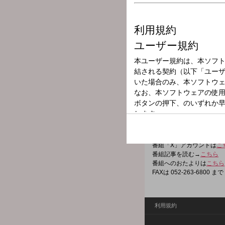
放送局
放送時間
2026年2月23日
番組名
ドラ魂キング
超ド級、スポーツエンタ！
面々と加藤里奈、三浦優奈
番組「X」アカウントは
こ
番組記事を読む→
こちら
番組へのおたよりは
こちら
FAXは 052-263-6800 まで
利用規約