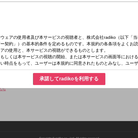
（月）16:00～18:00
 月曜は、ドラファンで音楽に精通した大谷ノブ彦が担当し、火曜～金曜は、CBC
、安藤渚七のドラ魂3人娘が織りなす丁々発止のスタジオトークをお楽しみ下さい
承諾してradikoを利用する
ちら