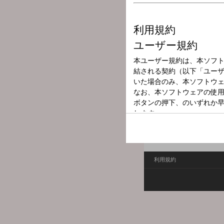
放送局
放送時間
2026年3月8日（
番組名
（再放送）青春☆工
番組へのおたよりは
こち
FAXは 052-263-6800 まで
利用規約