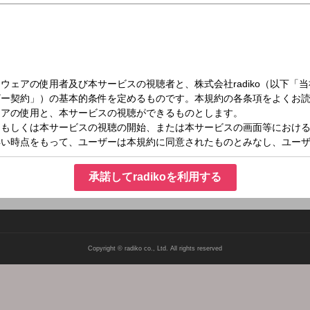
日）12:30～12:40
業High Schoolクリップ
ら
承諾してradikoを利用する
Copyright © radiko co., Ltd. All rights reserved