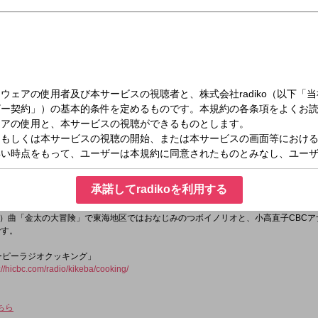
（火）09:00～11:55
聞けば聞くほど
オ自身の体験や、個々人の身の回りの日常など番組で取り上げる話題はすべて、リ
承諾してradikoを利用する
創っていく。送られてくるおたよりは全国から毎日300通余り。
アクションによって、番組はLIVE感あふれる究極の「井戸端会議」！
）曲「金太の大冒険」で東海地区ではおなじみのつボイノリオと、小高直子CBCア
です。
ユーピーラジオクッキング」
://hicbc.com/radio/kikeba/cooking/
ちら