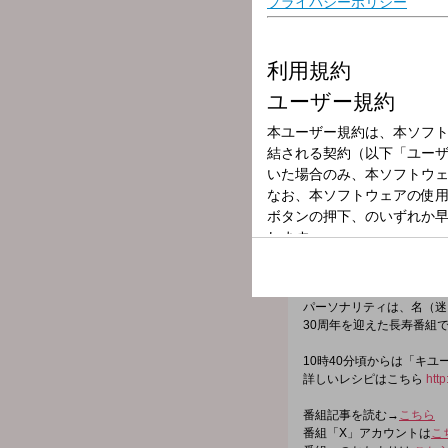
放送局
放送時間
2026年3月10日
番組名
つボイノリオの
世間の出来事、つボイノリ
「いま」そのもの。
一緒に聞き、一緒に番組を
コメントに関する即座のリ
パーソナリティは、名（迷
30周年を迎えた長寿番組
10時40分頃からは「キ
詳しいレシピはこちら
http
番組記事を読む→
こちら
番組「X」アカウントは
こ