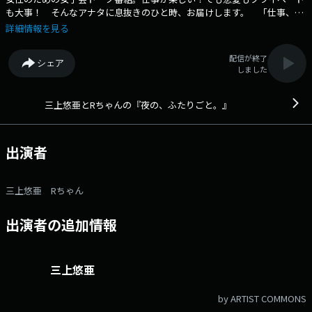
も大事！ そんなアナタに息抜きのひと時、お届けします。 「仕事、恋
愛、整形、セックス。夜中、ウチらだから話せること。語ろー！」 番
詳細情報を見る
組へのおたよりは こちら
配信が終了
シェア
しました
三上悠亜とRちゃんの『夜の、ふたりごと。』
出演者
三上悠亜 Rちゃん
出演者の追加情報
三上悠亜
by ARTIST COMMONS