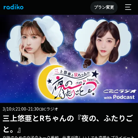
プラン変更
3/10
21:00-21:30
火
CBCラジオ
三上悠亜とRちゃんの『夜の、ふたりご
と。』
女性のための女子会トーク番組。仕事が楽しい！でも恋愛もプライベート