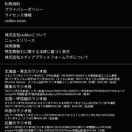
利用規約
プライバシーポリシー
ライセンス情報
radiko news
株式会社radikoについて
ニュースリリース
採用情報
特定商取引に関する法律に基づく表示
株式会社メディアプラットフォームラボについて
北海道・東北のラジオ局
ＨＢＣラジオ
ＳＴＶラジオ
AIR-G'（FM北海道）
FM NORTH WAVE
ＲＡＢ青森放送
エフエム青森
IBCラジオ
エフエム岩手
tbcラジオ
Date fm（エフエム仙台）
ABSラジオ
エフエム秋田
YBC山形放送
Rhythm Station エフエム山形
RFCラジオ福島
ふくしまFM
NHK AM（札幌）
NHK AM（仙台）
関東のラジオ局
TBSラジオ
文化放送
ニッポン放送
interfm
TOKYO FM
J-WAVE
ラジオ日本
BAYFM78
NACK5
ＦＭヨコハマ
LuckyFM 茨城放送
CRT栃木放送
RadioBerry
FM GUNMA
NHK AM（東京）
北陸・甲信越のラジオ局
ＢＳＮラジオ
FM NIIGATA
ＫＮＢラジオ
ＦＭとやま
MROラジオ
エフエム石川
FBCラジオ
FM福井
YBSラジオ
FM FUJI
SBCラジオ
ＦＭ長野
NHK AM（東京）
NHK AM（名古屋）
中部のラジオ局
CBCラジオ
東海ラジオ
ぎふチャン
ZIP-FM
FM AICHI
ＦＭ ＧＩＦＵ
SBSラジオ
K-MIX SHIZUOKA
レディオキューブ ＦＭ三重
NHK AM（名古屋）
近畿のラジオ局
ABCラジオ
MBSラジオ
OBCラジオ大阪
FM COCOLO
FM802
FM大阪
ラジオ関西
Kiss FM KOBE
e-radio FM滋賀
KBS京都ラジオ
α-STATION FM KYOTO
wbs和歌山放送
NHK AM（大阪）