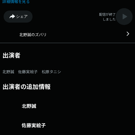
いろいろトラブるお年頃。 いいことばかりじゃないけれど、テキトーに
詳細情報を見る
やればきっと楽しい時もある？そんな人生バラエティワイド！ また月
～水曜日 13:41からは「しろくじちゃんとアホロートルが昼下がりにほめ
配信が終了
シェア
るラジオ」も放送！ ズバリ公式LINE＠はここから 番組へのおたより
しました
はこちら FAXは 052-263-6800 まで 北野誠とリスナーが自腹で飲み会
をする「マコ酒RUN」では、 北野誠に食べに来てほしいお店を募集
中！ ご応募はこちら
北野誠のズバリ
出演者
北野誠 佐藤実絵子 松原タニシ
出演者の追加情報
北野誠
佐藤実絵子