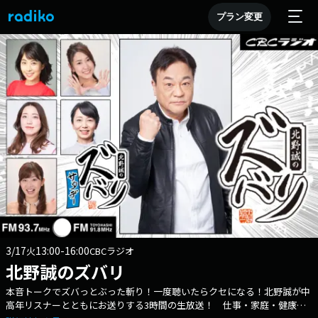
プラン変更
3/17
13:00-16:00
火
CBCラジオ
北野誠のズバリ
本音トークでズバっとぶった斬り！一度聴いたらクセになる！北野誠が中
高年リスナーとともにお送りする3時間の生放送！ 仕事・家庭・健康…