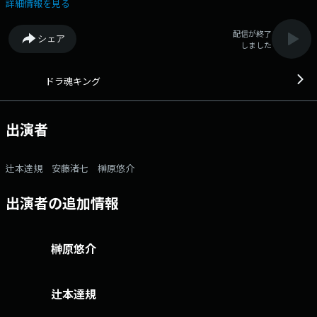
面々と加藤里奈、三浦優奈、安藤渚七のドラ魂3人娘が織りなす丁々発止
詳細情報を見る
のスタジオトークをお楽しみ下さい。 番組「X」アカウントはこち
ら 番組記事を読む→こちら 番組へのおたよりはこちら FAXは 052-
配信が終了
シェア
263-6800 まで
しました
ドラ魂キング
出演者
辻本達規 安藤渚七 榊原悠介
出演者の追加情報
榊原悠介
辻本達規