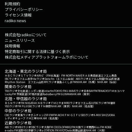
利用規約
プライバシーポリシー
ライセンス情報
radiko news
株式会社radikoについて
ニュースリリース
採用情報
特定商取引に関する法律に基づく表示
株式会社メディアプラットフォームラボについて
北海道・東北のラジオ局
ＨＢＣラジオ
ＳＴＶラジオ
AIR-G'（FM北海道）
FM NORTH WAVE
ＲＡＢ青森放送
エフエム青森
IBCラジオ
エフエム岩手
tbcラジオ
Date fm（エフエム仙台）
ABSラジオ
エフエム秋田
YBC山形放送
Rhythm Station エフエム山形
RFCラジオ福島
ふくしまFM
NHK AM（札幌）
NHK AM（仙台）
関東のラジオ局
TBSラジオ
文化放送
ニッポン放送
interfm
TOKYO FM
J-WAVE
ラジオ日本
BAYFM78
NACK5
ＦＭヨコハマ
LuckyFM 茨城放送
CRT栃木放送
RadioBerry
FM GUNMA
NHK AM（東京）
北陸・甲信越のラジオ局
ＢＳＮラジオ
FM NIIGATA
ＫＮＢラジオ
ＦＭとやま
MROラジオ
エフエム石川
FBCラジオ
FM福井
YBSラジオ
FM FUJI
SBCラジオ
ＦＭ長野
NHK AM（東京）
NHK AM（名古屋）
中部のラジオ局
CBCラジオ
東海ラジオ
ぎふチャン
ZIP-FM
FM AICHI
ＦＭ ＧＩＦＵ
SBSラジオ
K-MIX SHIZUOKA
レディオキューブ ＦＭ三重
NHK AM（名古屋）
近畿のラジオ局
ABCラジオ
MBSラジオ
OBCラジオ大阪
FM COCOLO
FM802
FM大阪
ラジオ関西
Kiss FM KOBE
e-radio FM滋賀
KBS京都ラジオ
α-STATION FM KYOTO
wbs和歌山放送
NHK AM（大阪）