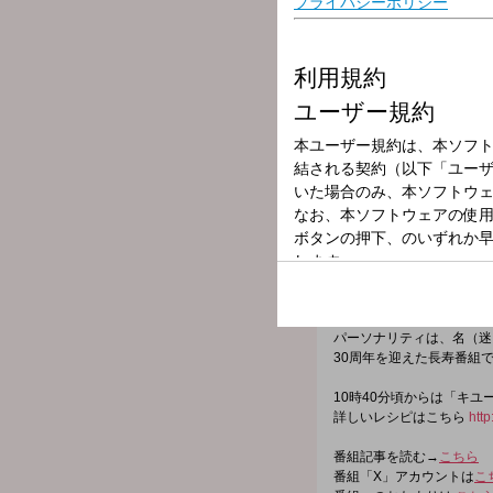
放送局
放送時間
2026年3月23日
番組名
つボイノリオの
世間の出来事、つボイノリ
「いま」そのもの。
一緒に聞き、一緒に番組を
コメントに関する即座のリ
パーソナリティは、名（迷
30周年を迎えた長寿番組
10時40分頃からは「キ
詳しいレシピはこちら
http
番組記事を読む→
こちら
番組「X」アカウントは
こ