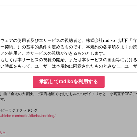
（月）09:00～11:55
聞けば聞くほど
オ自身の体験や、個々人の身の回りの日常など番組で取り上げる話題はすべて、リ
承諾してradikoを利用する
創っていく。送られてくるおたよりは全国から毎日300通余り。
アクションによって、番組はLIVE感あふれる究極の「井戸端会議｣！
）曲「金太の大冒険」で東海地区ではおなじみのつボイノリオと、小高直子CBCア
です。
ユーピーラジオクッキング」
://hicbc.com/radio/kikeba/cooking/
ちら