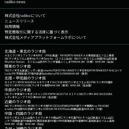
radiko news
株式会社radikoについて
ニュースリリース
採用情報
特定商取引に関する法律に基づく表示
株式会社メディアプラットフォームラボについて
北海道・東北のラジオ局
ＨＢＣラジオ
ＳＴＶラジオ
AIR-G'（FM北海道）
FM NORTH WAVE
ＲＡＢ青森放送
エフエム青森
IBCラジオ
エフエム岩手
tbcラジオ
Date fm（エフエム仙台）
ABSラジオ
エフエム秋田
YBC山形放送
Rhythm Station エフエム山形
RFCラジオ福島
ふくしまFM
NHK AM（札幌）
NHK AM（仙台）
関東のラジオ局
TBSラジオ
文化放送
ニッポン放送
interfm
TOKYO FM
J-WAVE
ラジオ日本
BAYFM78
NACK5
ＦＭヨコハマ
LuckyFM 茨城放送
CRT栃木放送
RadioBerry
FM GUNMA
NHK AM（東京）
北陸・甲信越のラジオ局
ＢＳＮラジオ
FM NIIGATA
ＫＮＢラジオ
ＦＭとやま
MROラジオ
エフエム石川
FBCラジオ
FM福井
YBSラジオ
FM FUJI
SBCラジオ
ＦＭ長野
NHK AM（東京）
NHK AM（名古屋）
中部のラジオ局
CBCラジオ
東海ラジオ
ぎふチャン
ZIP-FM
FM AICHI
ＦＭ ＧＩＦＵ
SBSラジオ
K-MIX SHIZUOKA
レディオキューブ ＦＭ三重
NHK AM（名古屋）
近畿のラジオ局
ABCラジオ
MBSラジオ
OBCラジオ大阪
FM COCOLO
FM802
FM大阪
ラジオ関西
Kiss FM KOBE
e-radio FM滋賀
KBS京都ラジオ
α-STATION FM KYOTO
wbs和歌山放送
NHK AM（大阪）
中国・四国のラジオ局
BSSラジオ
エフエム山陰
ＲＳＫラジオ
ＦＭ岡山
RCCラジオ
広島FM
ＫＲＹ山口放送
エフエム山口
ＪＲＴ四国放送
FM徳島
RNC西日本放送
FM香川
RNB南海放送
FM愛媛
RKC高知放送
エフエム高知
NHK AM（広島）
NHK AM（松山）
九州・沖縄のラジオ局