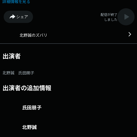
康…いろいろトラブるお年頃。 いいことばかりじゃないけれど、テキト
詳細情報を見る
ーにやればきっと楽しい時もある？そんな人生バラエティワイド！ ズ
バリ公式LINE＠はここから 番組へのおたよりはこちら FAXは 052-263-
配信が終了
シェア
6800 まで 北野誠とリスナーが自腹で飲み会をする「マコ酒RUN」で
しました
は、北野誠に食べに来てほしいお店を募集中！ ご応募はこちら
北野誠のズバリ
出演者
北野誠 氏田朋子
出演者の追加情報
氏田朋子
北野誠