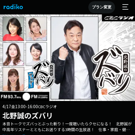
プラン変更
4/17
13:00-16:00
金
CBCラジオ
北野誠のズバリ
本音トークでズバっとぶった斬り！一度聴いたらクセになる！ 北野誠が
中高年リスナーとともにお送りする3時間の生放送！ 仕事・家庭・健