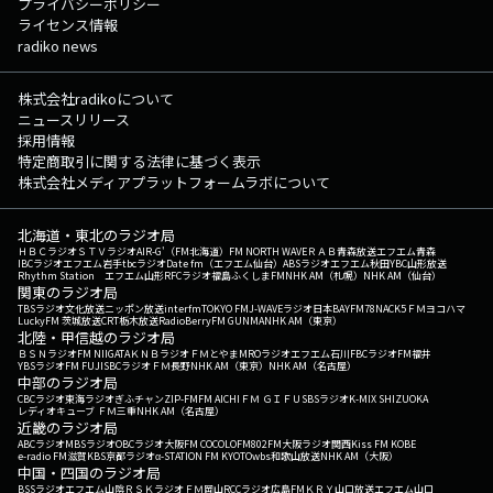
プライバシーポリシー
ライセンス情報
radiko news
株式会社radikoについて
ニュースリリース
採用情報
特定商取引に関する法律に基づく表示
株式会社メディアプラットフォームラボについて
北海道・東北のラジオ局
ＨＢＣラジオ
ＳＴＶラジオ
AIR-G'（FM北海道）
FM NORTH WAVE
ＲＡＢ青森放送
エフエム青森
IBCラジオ
エフエム岩手
tbcラジオ
Date fm（エフエム仙台）
ABSラジオ
エフエム秋田
YBC山形放送
Rhythm Station エフエム山形
RFCラジオ福島
ふくしまFM
NHK AM（札幌）
NHK AM（仙台）
関東のラジオ局
TBSラジオ
文化放送
ニッポン放送
interfm
TOKYO FM
J-WAVE
ラジオ日本
BAYFM78
NACK5
ＦＭヨコハマ
LuckyFM 茨城放送
CRT栃木放送
RadioBerry
FM GUNMA
NHK AM（東京）
北陸・甲信越のラジオ局
ＢＳＮラジオ
FM NIIGATA
ＫＮＢラジオ
ＦＭとやま
MROラジオ
エフエム石川
FBCラジオ
FM福井
YBSラジオ
FM FUJI
SBCラジオ
ＦＭ長野
NHK AM（東京）
NHK AM（名古屋）
中部のラジオ局
CBCラジオ
東海ラジオ
ぎふチャン
ZIP-FM
FM AICHI
ＦＭ ＧＩＦＵ
SBSラジオ
K-MIX SHIZUOKA
レディオキューブ ＦＭ三重
NHK AM（名古屋）
近畿のラジオ局
ABCラジオ
MBSラジオ
OBCラジオ大阪
FM COCOLO
FM802
FM大阪
ラジオ関西
Kiss FM KOBE
e-radio FM滋賀
KBS京都ラジオ
α-STATION FM KYOTO
wbs和歌山放送
NHK AM（大阪）
中国・四国のラジオ局
BSSラジオ
エフエム山陰
ＲＳＫラジオ
ＦＭ岡山
RCCラジオ
広島FM
ＫＲＹ山口放送
エフエム山口