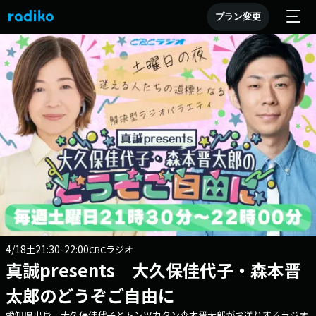
プラン変更
4/18
21:30-22:00
土
CBCラジオ
真誠presents 大久保佳代子・森本晋
太郎のどうぞご自由に
愛知県出身、大久保佳代子とトンツカタン森本晋太郎がお送りするラジオ