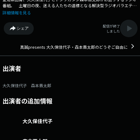
番組。 土曜日の夜、迷える人たちの道標となる解決型ラジオバラエティ
です。 番組へのおたよりは こちら FAXは 052-263-6800 まで
詳細情報を見る
配信が終了
シェア
しました
真誠presents 大久保佳代子・森本晋太郎のどうぞご自由に
出演者
大久保佳代子 森本晋太郎
出演者の追加情報
大久保佳代子