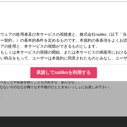
（日）13:00～13:57
なっ！
冠番組。
きてきた「あんなな」が日曜日の昼下がりにお送りするゴキゲントークバラエティ
承諾してradikoを利用する
い。
べることや音楽を聴くことも大好きな「あんなな」。
なないろのななが織りなす午後のひとときをいっしょにお楽しみ下さい。
ら