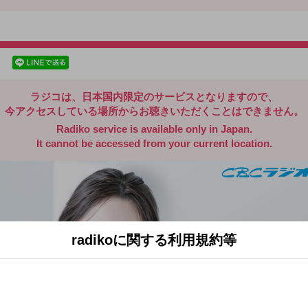
radiko.jp
facebookでシェア
lineでシェア
ラジコは、日本国内限定のサービスとなりますので、
今アクセスしている場所からお聴きいただくことはできません。
Radiko service is available only in Japan.
It cannot be accessed from your current location.
radikoに関する利用規約等