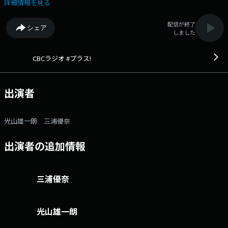
ラスドリちゃん」でお届けします。 あなたの朝に情報をプラス！元気を
詳細情報を見る
プラス！ 番組記事を読む→こちら 番組へのおたよりは こちら
FAXは 052-263-6800 まで
配信が終了
シェア
しました
CBCラジオ #プラス!
出演者
光山雄一朗 三浦優奈
出演者の追加情報
三浦優奈
光山雄一朗