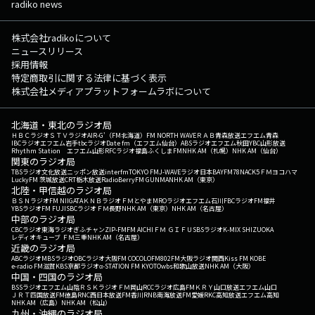
radiko news
株式会社radikoについて
ニュースリリース
採用情報
特定商取引に関する法律に基づく表示
株式会社メディアプラットフォームラボについて
北海道・東北のラジオ局
ＨＢＣラジオ
ＳＴＶラジオ
AIR-G'（FM北海道）
FM NORTH WAVE
ＲＡＢ青森放送
エフエム青森
IBCラジオ
エフエム岩手
tbcラジオ
Date fm（エフエム仙台）
ABSラジオ
エフエム秋田
YBC山形放送
Rhythm Station エフエム山形
RFCラジオ福島
ふくしまFM
NHK AM（札幌）
NHK AM（仙台）
関東のラジオ局
TBSラジオ
文化放送
ニッポン放送
interfm
TOKYO FM
J-WAVE
ラジオ日本
BAYFM78
NACK5
ＦＭヨコハマ
LuckyFM 茨城放送
CRT栃木放送
RadioBerry
FM GUNMA
NHK AM（東京）
北陸・甲信越のラジオ局
ＢＳＮラジオ
FM NIIGATA
ＫＮＢラジオ
ＦＭとやま
MROラジオ
エフエム石川
FBCラジオ
FM福井
YBSラジオ
FM FUJI
SBCラジオ
ＦＭ長野
NHK AM（東京）
NHK AM（名古屋）
中部のラジオ局
CBCラジオ
東海ラジオ
ぎふチャン
ZIP-FM
FM AICHI
ＦＭ ＧＩＦＵ
SBSラジオ
K-MIX SHIZUOKA
レディオキューブ ＦＭ三重
NHK AM（名古屋）
近畿のラジオ局
ABCラジオ
MBSラジオ
OBCラジオ大阪
FM COCOLO
FM802
FM大阪
ラジオ関西
Kiss FM KOBE
e-radio FM滋賀
KBS京都ラジオ
α-STATION FM KYOTO
wbs和歌山放送
NHK AM（大阪）
中国・四国のラジオ局
BSSラジオ
エフエム山陰
ＲＳＫラジオ
ＦＭ岡山
RCCラジオ
広島FM
ＫＲＹ山口放送
エフエム山口
ＪＲＴ四国放送
FM徳島
RNC西日本放送
FM香川
RNB南海放送
FM愛媛
RKC高知放送
エフエム高知
NHK AM（広島）
NHK AM（松山）
九州・沖縄のラジオ局