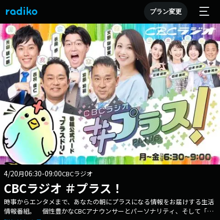
プラン変更
4/20
06:30-09:00
月
CBCラジオ
CBCラジオ ＃プラス！
時事からエンタメまで、あなたの朝にプラスになる情報をお届けする生活
情報番組。 個性豊かなCBCアナウンサーとパーソナリティ、そして「プ