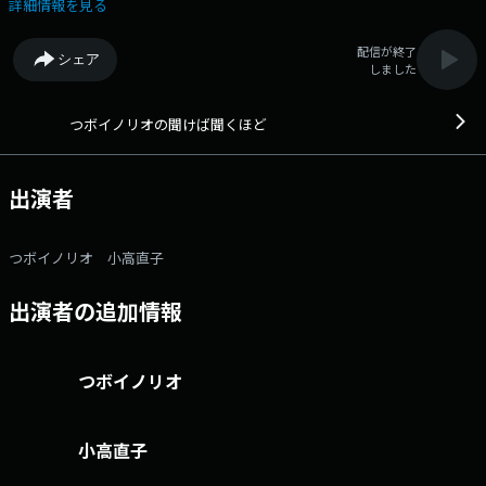
もの。 一緒に聞き、一緒に番組を創っていく。送られてくるおたよりは
詳細情報を見る
全国から毎日300通余り。 コメントに関する即座のリアクションによっ
て、番組はLIVE感あふれる究極の「井戸端会議｣！ パーソナリティは、
配信が終了
シェア
名（迷）曲「金太の大冒険」で東海地区ではおなじみのつボイノリオと、
しました
小高直子CBCアナウンサーの名コンビ。 番組記事を読む→こちら 番
組「X」アカウントはこちら 番組へのおたよりは こちら FAXは 052-
263-6800 まで
つボイノリオの聞けば聞くほど
出演者
つボイノリオ 小高直子
出演者の追加情報
つボイノリオ
小高直子