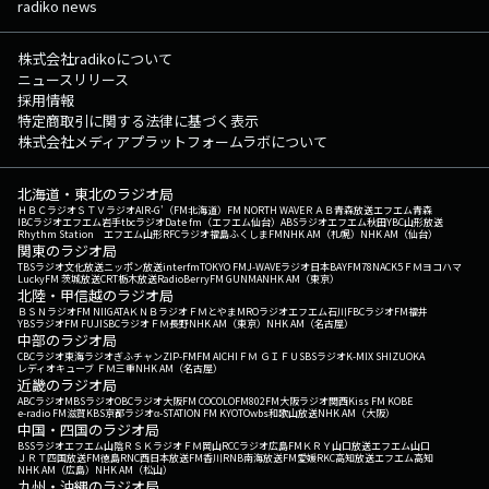
radiko news
株式会社radikoについて
ニュースリリース
採用情報
特定商取引に関する法律に基づく表示
株式会社メディアプラットフォームラボについて
北海道・東北のラジオ局
ＨＢＣラジオ
ＳＴＶラジオ
AIR-G'（FM北海道）
FM NORTH WAVE
ＲＡＢ青森放送
エフエム青森
IBCラジオ
エフエム岩手
tbcラジオ
Date fm（エフエム仙台）
ABSラジオ
エフエム秋田
YBC山形放送
Rhythm Station エフエム山形
RFCラジオ福島
ふくしまFM
NHK AM（札幌）
NHK AM（仙台）
関東のラジオ局
TBSラジオ
文化放送
ニッポン放送
interfm
TOKYO FM
J-WAVE
ラジオ日本
BAYFM78
NACK5
ＦＭヨコハマ
LuckyFM 茨城放送
CRT栃木放送
RadioBerry
FM GUNMA
NHK AM（東京）
北陸・甲信越のラジオ局
ＢＳＮラジオ
FM NIIGATA
ＫＮＢラジオ
ＦＭとやま
MROラジオ
エフエム石川
FBCラジオ
FM福井
YBSラジオ
FM FUJI
SBCラジオ
ＦＭ長野
NHK AM（東京）
NHK AM（名古屋）
中部のラジオ局
CBCラジオ
東海ラジオ
ぎふチャン
ZIP-FM
FM AICHI
ＦＭ ＧＩＦＵ
SBSラジオ
K-MIX SHIZUOKA
レディオキューブ ＦＭ三重
NHK AM（名古屋）
近畿のラジオ局
ABCラジオ
MBSラジオ
OBCラジオ大阪
FM COCOLO
FM802
FM大阪
ラジオ関西
Kiss FM KOBE
e-radio FM滋賀
KBS京都ラジオ
α-STATION FM KYOTO
wbs和歌山放送
NHK AM（大阪）
中国・四国のラジオ局
BSSラジオ
エフエム山陰
ＲＳＫラジオ
ＦＭ岡山
RCCラジオ
広島FM
ＫＲＹ山口放送
エフエム山口
ＪＲＴ四国放送
FM徳島
RNC西日本放送
FM香川
RNB南海放送
FM愛媛
RKC高知放送
エフエム高知
NHK AM（広島）
NHK AM（松山）
九州・沖縄のラジオ局