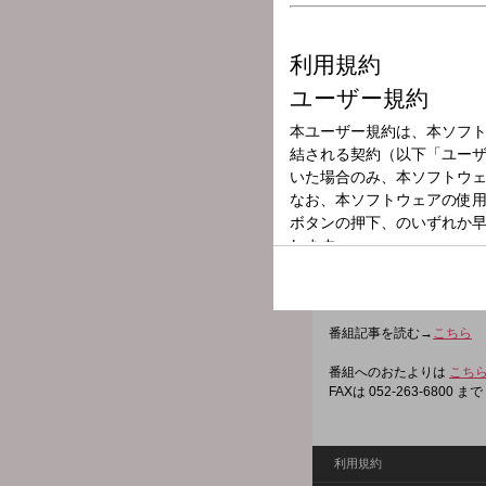
放送局
放送時間
2026年4月23日
番組名
CBCラジオ ＃
時事からエンタメまで、あ
個性豊かなCBCアナウン
あなたの朝に情報をプラス
番組記事を読む→
こちら
番組へのおたよりは
こち
FAXは 052-263-6800 まで
利用規約