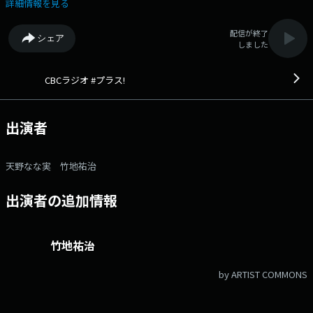
ラスドリちゃん」でお届けします。 あなたの朝に情報をプラス！元気を
詳細情報を見る
プラス！ 番組記事を読む→こちら 番組へのおたよりは こちら
FAXは 052-263-6800 まで
配信が終了
シェア
しました
CBCラジオ #プラス!
出演者
天野なな実 竹地祐治
出演者の追加情報
竹地祐治
by ARTIST COMMONS