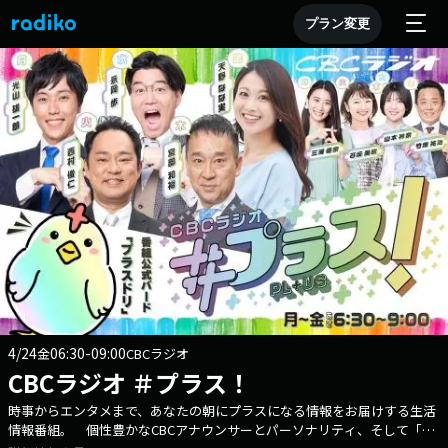
プラン変更
4/24
06:30-09:00
金
CBCラジオ
CBCラジオ ＃プラス！
時事からエンタメまで、あなたの朝にプラスになる情報をお届けする生活
情報番組。 個性豊かなCBCアナウンサーとパーソナリティ、そして「プ