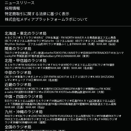
ニュースリリース
採用情報
特定商取引に関する法律に基づく表示
株式会社メディアプラットフォームラボについて
北海道・東北のラジオ局
ＨＢＣラジオ
ＳＴＶラジオ
AIR-G'（FM北海道）
FM NORTH WAVE
ＲＡＢ青森放送
エフエム青森
IBCラジオ
エフエム岩手
tbcラジオ
Date fm（エフエム仙台）
ABSラジオ
エフエム秋田
YBC山形放送
Rhythm Station エフエム山形
RFCラジオ福島
ふくしまFM
NHK AM（札幌）
NHK AM（仙台）
関東のラジオ局
TBSラジオ
文化放送
ニッポン放送
interfm
TOKYO FM
J-WAVE
ラジオ日本
BAYFM78
NACK5
ＦＭヨコハマ
LuckyFM 茨城放送
CRT栃木放送
RadioBerry
FM GUNMA
NHK AM（東京）
北陸・甲信越のラジオ局
ＢＳＮラジオ
FM NIIGATA
ＫＮＢラジオ
ＦＭとやま
MROラジオ
エフエム石川
FBCラジオ
FM福井
YBSラジオ
FM FUJI
SBCラジオ
ＦＭ長野
NHK AM（東京）
NHK AM（名古屋）
中部のラジオ局
CBCラジオ
東海ラジオ
ぎふチャン
ZIP-FM
FM AICHI
ＦＭ ＧＩＦＵ
SBSラジオ
K-MIX SHIZUOKA
レディオキューブ ＦＭ三重
NHK AM（名古屋）
近畿のラジオ局
ABCラジオ
MBSラジオ
OBCラジオ大阪
FM COCOLO
FM802
FM大阪
ラジオ関西
Kiss FM KOBE
e-radio FM滋賀
KBS京都ラジオ
α-STATION FM KYOTO
wbs和歌山放送
NHK AM（大阪）
中国・四国のラジオ局
BSSラジオ
エフエム山陰
ＲＳＫラジオ
ＦＭ岡山
RCCラジオ
広島FM
ＫＲＹ山口放送
エフエム山口
ＪＲＴ四国放送
FM徳島
RNC西日本放送
FM香川
RNB南海放送
FM愛媛
RKC高知放送
エフエム高知
NHK AM（広島）
NHK AM（松山）
九州・沖縄のラジオ局
RKBラジオ
KBCラジオ
LOVE FM
CROSS FM
FM FUKUOKA
エフエム佐賀
NBCラジオ
FM長崎
RKKラジオ
FMKエフエム熊本
OBSラジオ
エフエム大分
宮崎放送
エフエム宮崎
ＭＢＣラジオ
μＦＭ
RBCiラジオ
ラジオ沖縄
FM沖縄
NHK AM（福岡）
全国のラジオ局