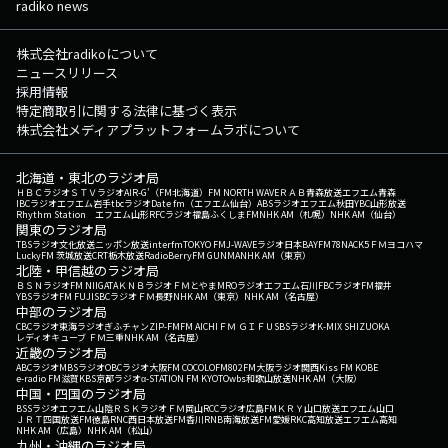
radiko news
株式会社radikoについて
ニュースリリース
採用情報
特定商取引に関する法律に基づく表示
株式会社メディアプラットフォームラボについて
北海道・東北のラジオ局
ＨＢＣラジオ
ＳＴＶラジオ
AIR-G'（FM北海道）
FM NORTH WAVE
ＲＡＢ青森放送
エフエム青森
IBCラジオ
エフエム岩手
tbcラジオ
Date fm（エフエム仙台）
ABSラジオ
エフエム秋田
YBC山形放送
Rhythm Station エフエム山形
RFCラジオ福島
ふくしまFM
NHK AM（札幌）
NHK AM（仙台）
関東のラジオ局
TBSラジオ
文化放送
ニッポン放送
interfm
TOKYO FM
J-WAVE
ラジオ日本
BAYFM78
NACK5
ＦＭヨコハマ
LuckyFM 茨城放送
CRT栃木放送
RadioBerry
FM GUNMA
NHK AM（東京）
北陸・甲信越のラジオ局
ＢＳＮラジオ
FM NIIGATA
ＫＮＢラジオ
ＦＭとやま
MROラジオ
エフエム石川
FBCラジオ
FM福井
YBSラジオ
FM FUJI
SBCラジオ
ＦＭ長野
NHK AM（東京）
NHK AM（名古屋）
中部のラジオ局
CBCラジオ
東海ラジオ
ぎふチャン
ZIP-FM
FM AICHI
ＦＭ ＧＩＦＵ
SBSラジオ
K-MIX SHIZUOKA
レディオキューブ ＦＭ三重
NHK AM（名古屋）
近畿のラジオ局
ABCラジオ
MBSラジオ
OBCラジオ大阪
FM COCOLO
FM802
FM大阪
ラジオ関西
Kiss FM KOBE
e-radio FM滋賀
KBS京都ラジオ
α-STATION FM KYOTO
wbs和歌山放送
NHK AM（大阪）
中国・四国のラジオ局
BSSラジオ
エフエム山陰
ＲＳＫラジオ
ＦＭ岡山
RCCラジオ
広島FM
ＫＲＹ山口放送
エフエム山口
ＪＲＴ四国放送
FM徳島
RNC西日本放送
FM香川
RNB南海放送
FM愛媛
RKC高知放送
エフエム高知
NHK AM（広島）
NHK AM（松山）
九州・沖縄のラジオ局