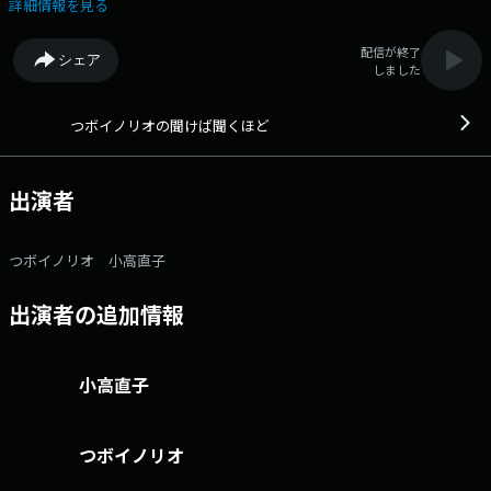
もの。 一緒に聞き、一緒に番組を創っていく。送られてくるおたよりは
詳細情報を見る
全国から毎日300通余り。 コメントに関する即座のリアクションによっ
て、番組はLIVE感あふれる究極の「井戸端会議｣！ パーソナリティは、
配信が終了
シェア
名（迷）曲「金太の大冒険」で東海地区ではおなじみのつボイノリオと、
しました
小高直子CBCアナウンサーの名コンビ。 番組記事を読む→こちら 番
組「X」アカウントはこちら 番組へのおたよりは こちら FAXは 052-
263-6800 まで
つボイノリオの聞けば聞くほど
出演者
つボイノリオ 小高直子
出演者の追加情報
小高直子
つボイノリオ