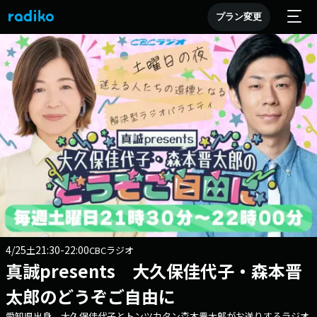
プラン変更
4/25
21:30-22:00
土
CBCラジオ
真誠presents 大久保佳代子・森本晋
太郎のどうぞご自由に
愛知県出身、大久保佳代子とトンツカタン森本晋太郎がお送りするラジオ