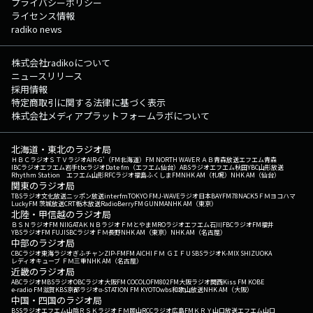
プライバシーポリシー
ライセンス情報
radiko news
株式会社radikoについて
ニュースリリース
採用情報
特定商取引に関する法律に基づく表示
株式会社メディアプラットフォームラボについて
北海道・東北のラジオ局
ＨＢＣラジオ
ＳＴＶラジオ
AIR-G'（FM北海道）
FM NORTH WAVE
ＲＡＢ青森放送
エフエム青森
IBCラジオ
エフエム岩手
tbcラジオ
Date fm（エフエム仙台）
ABSラジオ
エフエム秋田
YBC山形放送
Rhythm Station エフエム山形
RFCラジオ福島
ふくしまFM
NHK AM（札幌）
NHK AM（仙台）
関東のラジオ局
TBSラジオ
文化放送
ニッポン放送
interfm
TOKYO FM
J-WAVE
ラジオ日本
BAYFM78
NACK5
ＦＭヨコハマ
LuckyFM 茨城放送
CRT栃木放送
RadioBerry
FM GUNMA
NHK AM（東京）
北陸・甲信越のラジオ局
ＢＳＮラジオ
FM NIIGATA
ＫＮＢラジオ
ＦＭとやま
MROラジオ
エフエム石川
FBCラジオ
FM福井
YBSラジオ
FM FUJI
SBCラジオ
ＦＭ長野
NHK AM（東京）
NHK AM（名古屋）
中部のラジオ局
CBCラジオ
東海ラジオ
ぎふチャン
ZIP-FM
FM AICHI
ＦＭ ＧＩＦＵ
SBSラジオ
K-MIX SHIZUOKA
レディオキューブ ＦＭ三重
NHK AM（名古屋）
近畿のラジオ局
ABCラジオ
MBSラジオ
OBCラジオ大阪
FM COCOLO
FM802
FM大阪
ラジオ関西
Kiss FM KOBE
e-radio FM滋賀
KBS京都ラジオ
α-STATION FM KYOTO
wbs和歌山放送
NHK AM（大阪）
中国・四国のラジオ局
BSSラジオ
エフエム山陰
ＲＳＫラジオ
ＦＭ岡山
RCCラジオ
広島FM
ＫＲＹ山口放送
エフエム山口