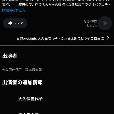
番組。 土曜日の夜、迷える人たちの道標となる解決型ラジオバラエティ
です。 番組へのおたよりは こちら FAXは 052-263-6800 まで
詳細情報を見る
配信が終了
シェア
しました
真誠presents 大久保佳代子・森本晋太郎のどうぞご自由に
出演者
大久保佳代子 森本晋太郎
出演者の追加情報
大久保佳代子