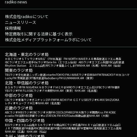
radiko news
株式会社radikoについて
ニュースリリース
採用情報
特定商取引に関する法律に基づく表示
株式会社メディアプラットフォームラボについて
北海道・東北のラジオ局
ＨＢＣラジオ
ＳＴＶラジオ
AIR-G'（FM北海道）
FM NORTH WAVE
ＲＡＢ青森放送
エフエム青森
IBCラジオ
エフエム岩手
tbcラジオ
Date fm（エフエム仙台）
ABSラジオ
エフエム秋田
YBC山形放送
Rhythm Station エフエム山形
RFCラジオ福島
ふくしまFM
NHK AM（札幌）
NHK AM（仙台）
関東のラジオ局
TBSラジオ
文化放送
ニッポン放送
interfm
TOKYO FM
J-WAVE
ラジオ日本
BAYFM78
NACK5
ＦＭヨコハマ
LuckyFM 茨城放送
CRT栃木放送
RadioBerry
FM GUNMA
NHK AM（東京）
北陸・甲信越のラジオ局
ＢＳＮラジオ
FM NIIGATA
ＫＮＢラジオ
ＦＭとやま
MROラジオ
エフエム石川
FBCラジオ
FM福井
YBSラジオ
FM FUJI
SBCラジオ
ＦＭ長野
NHK AM（東京）
NHK AM（名古屋）
中部のラジオ局
CBCラジオ
東海ラジオ
ぎふチャン
ZIP-FM
FM AICHI
ＦＭ ＧＩＦＵ
SBSラジオ
K-MIX SHIZUOKA
レディオキューブ ＦＭ三重
NHK AM（名古屋）
近畿のラジオ局
ABCラジオ
MBSラジオ
OBCラジオ大阪
FM COCOLO
FM802
FM大阪
ラジオ関西
Kiss FM KOBE
e-radio FM滋賀
KBS京都ラジオ
α-STATION FM KYOTO
wbs和歌山放送
NHK AM（大阪）
中国・四国のラジオ局
BSSラジオ
エフエム山陰
ＲＳＫラジオ
ＦＭ岡山
RCCラジオ
広島FM
ＫＲＹ山口放送
エフエム山口
ＪＲＴ四国放送
FM徳島
RNC西日本放送
FM香川
RNB南海放送
FM愛媛
RKC高知放送
エフエム高知
NHK AM（広島）
NHK AM（松山）
九州・沖縄のラジオ局