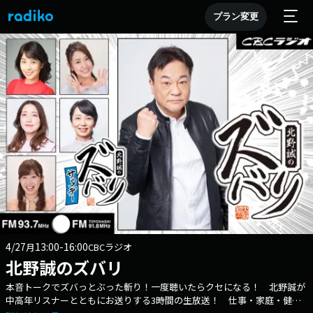
プラン変更
4/27
13:00-16:00
月
CBCラジオ
北野誠のズバリ
本音トークでズバっとぶった斬り！一度聴いたらクセになる！ 北野誠が
中高年リスナーとともにお送りする3時間の生放送！ 仕事・家庭・健