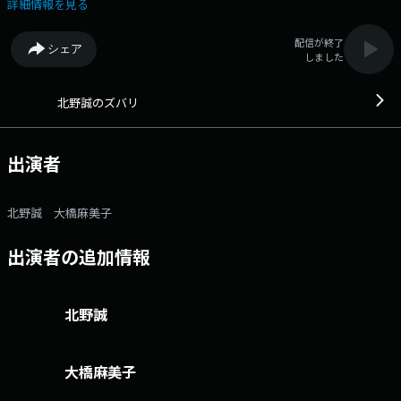
康…いろいろトラブるお年頃。 いいことばかりじゃないけれど、テキト
詳細情報を見る
ーにやればきっと楽しい時もある？そんな人生バラエティワイド！ ま
た月～水曜日 13:40頃からは「しろくじちゃんとアホロートルが昼下がり
配信が終了
シェア
にほめるラジオ」も放送！ ズバリ公式LINE＠はここから 番組へのお
しました
たよりはこちら FAXは 052-263-6800 まで 北野誠とリスナーが自腹で
飲み会をする「マコ酒RUN」では、北野誠に食べに来てほしいお店を募集
中！ ご応募はこちら
北野誠のズバリ
出演者
北野誠 大橋麻美子
出演者の追加情報
北野誠
大橋麻美子