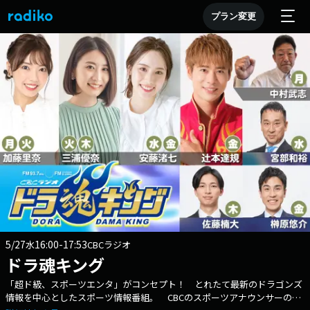
プラン変更
5/27
16:00-17:53
水
CBCラジオ
ドラ魂キング
「超ド級、スポーツエンタ」がコンセプト！ とれたて最新のドラゴンズ
情報を中心としたスポーツ情報番組。 CBCのスポーツアナウンサーの