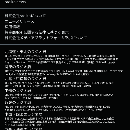
radiko news
株式会社radikoについて
ニュースリリース
採用情報
特定商取引に関する法律に基づく表示
株式会社メディアプラットフォームラボについて
北海道・東北のラジオ局
ＨＢＣラジオ
ＳＴＶラジオ
AIR-G'（FM北海道）
FM NORTH WAVE
ＲＡＢ青森放送
エフエム青森
IBCラジオ
エフエム岩手
tbcラジオ
Date fm（エフエム仙台）
ABSラジオ
エフエム秋田
YBC山形放送
Rhythm Station エフエム山形
RFCラジオ福島
ふくしまFM
NHK AM（札幌）
NHK AM（仙台）
関東のラジオ局
TBSラジオ
文化放送
ニッポン放送
interfm
TOKYO FM
J-WAVE
ラジオ日本
BAYFM78
NACK5
ＦＭヨコハマ
LuckyFM 茨城放送
CRT栃木放送
RadioBerry
FM GUNMA
NHK AM（東京）
北陸・甲信越のラジオ局
ＢＳＮラジオ
FM NIIGATA
ＫＮＢラジオ
ＦＭとやま
MROラジオ
エフエム石川
FBCラジオ
FM福井
YBSラジオ
FM FUJI
SBCラジオ
ＦＭ長野
NHK AM（東京）
NHK AM（名古屋）
中部のラジオ局
CBCラジオ
東海ラジオ
ぎふチャン
ZIP-FM
FM AICHI
ＦＭ ＧＩＦＵ
SBSラジオ
K-MIX SHIZUOKA
レディオキューブ ＦＭ三重
NHK AM（名古屋）
近畿のラジオ局
ABCラジオ
MBSラジオ
OBCラジオ大阪
FM COCOLO
FM802
FM大阪
ラジオ関西
Kiss FM KOBE
e-radio FM滋賀
KBS京都ラジオ
α-STATION FM KYOTO
wbs和歌山放送
NHK AM（大阪）
中国・四国のラジオ局
BSSラジオ
エフエム山陰
ＲＳＫラジオ
ＦＭ岡山
RCCラジオ
広島FM
ＫＲＹ山口放送
エフエム山口
ＪＲＴ四国放送
FM徳島
RNC西日本放送
FM香川
RNB南海放送
FM愛媛
RKC高知放送
エフエム高知
NHK AM（広島）
NHK AM（松山）
九州・沖縄のラジオ局