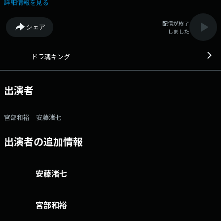
面々と加藤里奈、三浦優奈、安藤渚七のドラ魂3人娘が織りなす丁々発止
詳細情報を見る
のスタジオトークをお楽しみ下さい。 番組「X」アカウントはこち
ら 番組記事を読む→こちら 番組へのおたよりはこちら FAXは 052-
配信が終了
シェア
263-6800 まで
しました
ドラ魂キング
出演者
宮部和裕 安藤渚七
出演者の追加情報
安藤渚七
宮部和裕