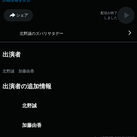
します！ 「スポーツ＆エンタメニュース」では、1週間のスポーツと
詳細情報を見る
エンタメニュースを楽しく振り返ります！ ズバリは土曜日も聞き逃せ
ません!! ズバリ公式LINE＠はここから 番組へのおたよりはこちら
配信が終了
シェア
FAXは 052-263-6800 まで
しました
北野誠のズバリサタデー
出演者
北野誠 加藤由香
出演者の追加情報
北野誠
加藤由香