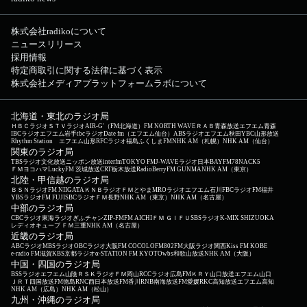
株式会社radikoについて
ニュースリリース
採用情報
特定商取引に関する法律に基づく表示
株式会社メディアプラットフォームラボについて
北海道・東北のラジオ局
ＨＢＣラジオ
ＳＴＶラジオ
AIR-G'（FM北海道）
FM NORTH WAVE
ＲＡＢ青森放送
エフエム青森
IBCラジオ
エフエム岩手
tbcラジオ
Date fm（エフエム仙台）
ABSラジオ
エフエム秋田
YBC山形放送
Rhythm Station エフエム山形
RFCラジオ福島
ふくしまFM
NHK AM（札幌）
NHK AM（仙台）
関東のラジオ局
TBSラジオ
文化放送
ニッポン放送
interfm
TOKYO FM
J-WAVE
ラジオ日本
BAYFM78
NACK5
ＦＭヨコハマ
LuckyFM 茨城放送
CRT栃木放送
RadioBerry
FM GUNMA
NHK AM（東京）
北陸・甲信越のラジオ局
ＢＳＮラジオ
FM NIIGATA
ＫＮＢラジオ
ＦＭとやま
MROラジオ
エフエム石川
FBCラジオ
FM福井
YBSラジオ
FM FUJI
SBCラジオ
ＦＭ長野
NHK AM（東京）
NHK AM（名古屋）
中部のラジオ局
CBCラジオ
東海ラジオ
ぎふチャン
ZIP-FM
FM AICHI
ＦＭ ＧＩＦＵ
SBSラジオ
K-MIX SHIZUOKA
レディオキューブ ＦＭ三重
NHK AM（名古屋）
近畿のラジオ局
ABCラジオ
MBSラジオ
OBCラジオ大阪
FM COCOLO
FM802
FM大阪
ラジオ関西
Kiss FM KOBE
e-radio FM滋賀
KBS京都ラジオ
α-STATION FM KYOTO
wbs和歌山放送
NHK AM（大阪）
中国・四国のラジオ局
BSSラジオ
エフエム山陰
ＲＳＫラジオ
ＦＭ岡山
RCCラジオ
広島FM
ＫＲＹ山口放送
エフエム山口
ＪＲＴ四国放送
FM徳島
RNC西日本放送
FM香川
RNB南海放送
FM愛媛
RKC高知放送
エフエム高知
NHK AM（広島）
NHK AM（松山）
九州・沖縄のラジオ局