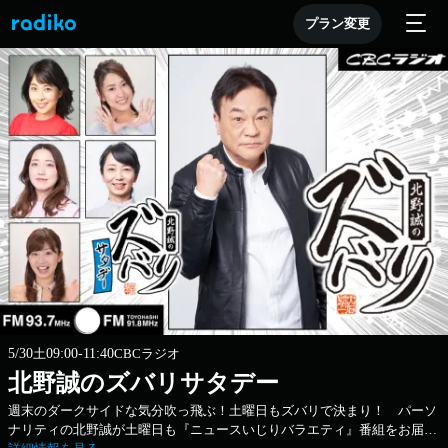
プラン変更
5/30
土
09:00-11:40
CBCラジオ
北野誠のズバリサタデー
週末のダークサイドな気分吹っ飛ぶ！土曜日もズバリで決まり！ パーソ
ナリティの北野誠が土曜日も『ニュースいじりバラエティ』番組をお届け