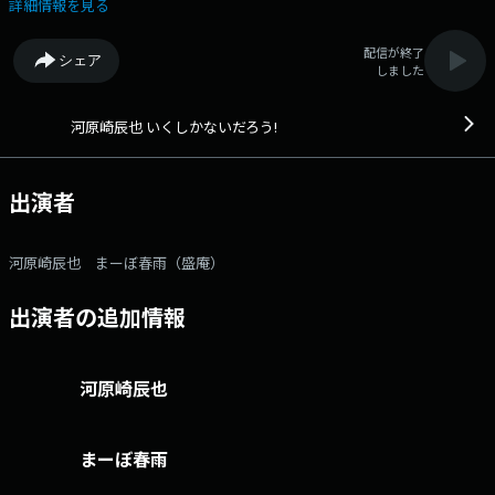
ソングライター河原崎辰也が、笑いと熱さと情報と、そして心地よい音楽
詳細情報を見る
をあなたにチャージする生ワイド番組をお送りしています！ 歯に衣を着
せぬ河原崎辰也の熱いトークでスッキリし、元気一番！あなたの元気をチ
配信が終了
シェア
ャージします！！ 番組を聞いて、週明けいっしょに絶好調でスタートダ
しました
ッシュしましょう！ ※野球中継延長の場合、放送時間の変更または休
止が生じます。あらかじめご了承ください。 番組記事を読む→こち
ら 番組「X」アカウントはこちら 番組へのおたよりは こちら FAXは
河原崎辰也 いくしかないだろう!
052-263-6800 まで
出演者
河原崎辰也 まーぼ春雨（盛庵）
出演者の追加情報
河原崎辰也
まーぼ春雨