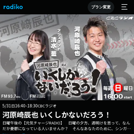
プラン変更
5/31
16:40-18:30
日
CBCラジオ
河原崎辰也 いくしかないだろう！
日曜午後の【元気チャージRADIO】 日曜の夕方、週明けを思って、なん
だか憂鬱になっている人いませんか？ そんなあなたのために、シンガー