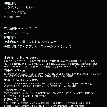
利用規約
プライバシーポリシー
ライセンス情報
radiko news
株式会社radikoについて
ニュースリリース
採用情報
特定商取引に関する法律に基づく表示
株式会社メディアプラットフォームラボについて
北海道・東北のラジオ局
ＨＢＣラジオ
ＳＴＶラジオ
AIR-G'（FM北海道）
FM NORTH WAVE
ＲＡＢ青森放送
エフエム青森
IBCラジオ
エフエム岩手
tbcラジオ
Date fm（エフエム仙台）
ABSラジオ
エフエム秋田
YBC山形放送
Rhythm Station エフエム山形
RFCラジオ福島
ふくしまFM
NHK AM（札幌）
NHK AM（仙台）
関東のラジオ局
TBSラジオ
文化放送
ニッポン放送
interfm
TOKYO FM
J-WAVE
ラジオ日本
BAYFM78
NACK5
ＦＭヨコハマ
LuckyFM 茨城放送
CRT栃木放送
RadioBerry
FM GUNMA
NHK AM（東京）
北陸・甲信越のラジオ局
ＢＳＮラジオ
FM NIIGATA
ＫＮＢラジオ
ＦＭとやま
MROラジオ
エフエム石川
FBCラジオ
FM福井
YBSラジオ
FM FUJI
SBCラジオ
ＦＭ長野
NHK AM（東京）
NHK AM（名古屋）
中部のラジオ局
CBCラジオ
東海ラジオ
ぎふチャン
ZIP-FM
FM AICHI
ＦＭ ＧＩＦＵ
SBSラジオ
K-MIX SHIZUOKA
レディオキューブ ＦＭ三重
NHK AM（名古屋）
近畿のラジオ局
ABCラジオ
MBSラジオ
OBCラジオ大阪
FM COCOLO
FM802
FM大阪
ラジオ関西
Kiss FM KOBE
e-radio FM滋賀
KBS京都ラジオ
α-STATION FM KYOTO
wbs和歌山放送
NHK AM（大阪）