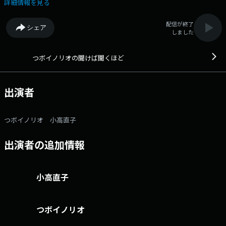
もの。 一緒に聞き、一緒に番組を創っていく。送られてくるおたよりは
詳細情報を見る
全国から毎日300通余り。 コメントに関する即座のリアクションによっ
て、番組はLIVE感あふれる究極の「井戸端会議｣！ パーソナリティは、
配信が終了
シェア
名（迷）曲「金太の大冒険」で東海地区ではおなじみのつボイノリオと、
しました
小高直子CBCアナウンサーの名コンビ。 番組記事を読む→こちら 番
組「X」アカウントはこちら 番組へのおたよりは こちら FAXは 052-
263-6800 まで
つボイノリオの聞けば聞くほど
出演者
つボイノリオ 小高直子
出演者の追加情報
小高直子
つボイノリオ