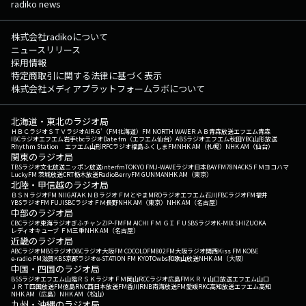
radiko news
株式会社radikoについて
ニュースリリース
採用情報
特定商取引に関する法律に基づく表示
株式会社メディアプラットフォームラボについて
北海道・東北のラジオ局
ＨＢＣラジオ
ＳＴＶラジオ
AIR-G'（FM北海道）
FM NORTH WAVE
ＲＡＢ青森放送
エフエム青森
IBCラジオ
エフエム岩手
tbcラジオ
Date fm（エフエム仙台）
ABSラジオ
エフエム秋田
YBC山形放送
Rhythm Station エフエム山形
RFCラジオ福島
ふくしまFM
NHK AM（札幌）
NHK AM（仙台）
関東のラジオ局
TBSラジオ
文化放送
ニッポン放送
interfm
TOKYO FM
J-WAVE
ラジオ日本
BAYFM78
NACK5
ＦＭヨコハマ
LuckyFM 茨城放送
CRT栃木放送
RadioBerry
FM GUNMA
NHK AM（東京）
北陸・甲信越のラジオ局
ＢＳＮラジオ
FM NIIGATA
ＫＮＢラジオ
ＦＭとやま
MROラジオ
エフエム石川
FBCラジオ
FM福井
YBSラジオ
FM FUJI
SBCラジオ
ＦＭ長野
NHK AM（東京）
NHK AM（名古屋）
中部のラジオ局
CBCラジオ
東海ラジオ
ぎふチャン
ZIP-FM
FM AICHI
ＦＭ ＧＩＦＵ
SBSラジオ
K-MIX SHIZUOKA
レディオキューブ ＦＭ三重
NHK AM（名古屋）
近畿のラジオ局
ABCラジオ
MBSラジオ
OBCラジオ大阪
FM COCOLO
FM802
FM大阪
ラジオ関西
Kiss FM KOBE
e-radio FM滋賀
KBS京都ラジオ
α-STATION FM KYOTO
wbs和歌山放送
NHK AM（大阪）
中国・四国のラジオ局
BSSラジオ
エフエム山陰
ＲＳＫラジオ
ＦＭ岡山
RCCラジオ
広島FM
ＫＲＹ山口放送
エフエム山口
ＪＲＴ四国放送
FM徳島
RNC西日本放送
FM香川
RNB南海放送
FM愛媛
RKC高知放送
エフエム高知
NHK AM（広島）
NHK AM（松山）
九州・沖縄のラジオ局