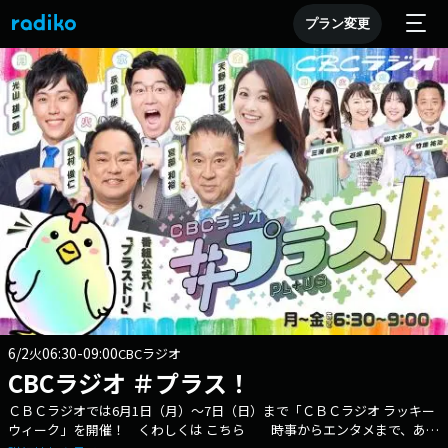
プラン変更
6/2
06:30-09:00
火
CBCラジオ
CBCラジオ ＃プラス！
ＣＢＣラジオでは6月1日（月）～7日（日）まで「ＣＢＣラジオ ラッキー
ウィーク」を開催！ くわしくは こちら 時事からエンタメまで、あな