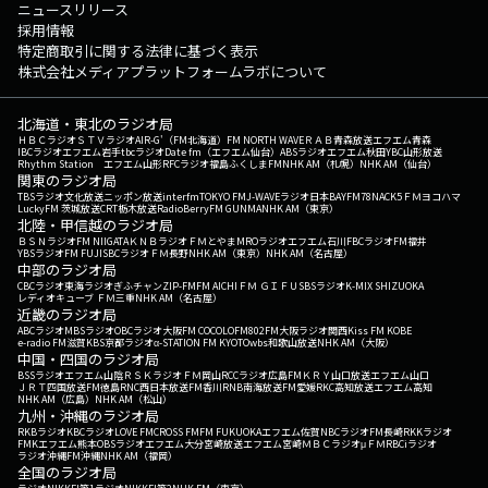
ニュースリリース
採用情報
特定商取引に関する法律に基づく表示
株式会社メディアプラットフォームラボについて
北海道・東北のラジオ局
ＨＢＣラジオ
ＳＴＶラジオ
AIR-G'（FM北海道）
FM NORTH WAVE
ＲＡＢ青森放送
エフエム青森
IBCラジオ
エフエム岩手
tbcラジオ
Date fm（エフエム仙台）
ABSラジオ
エフエム秋田
YBC山形放送
Rhythm Station エフエム山形
RFCラジオ福島
ふくしまFM
NHK AM（札幌）
NHK AM（仙台）
関東のラジオ局
TBSラジオ
文化放送
ニッポン放送
interfm
TOKYO FM
J-WAVE
ラジオ日本
BAYFM78
NACK5
ＦＭヨコハマ
LuckyFM 茨城放送
CRT栃木放送
RadioBerry
FM GUNMA
NHK AM（東京）
北陸・甲信越のラジオ局
ＢＳＮラジオ
FM NIIGATA
ＫＮＢラジオ
ＦＭとやま
MROラジオ
エフエム石川
FBCラジオ
FM福井
YBSラジオ
FM FUJI
SBCラジオ
ＦＭ長野
NHK AM（東京）
NHK AM（名古屋）
中部のラジオ局
CBCラジオ
東海ラジオ
ぎふチャン
ZIP-FM
FM AICHI
ＦＭ ＧＩＦＵ
SBSラジオ
K-MIX SHIZUOKA
レディオキューブ ＦＭ三重
NHK AM（名古屋）
近畿のラジオ局
ABCラジオ
MBSラジオ
OBCラジオ大阪
FM COCOLO
FM802
FM大阪
ラジオ関西
Kiss FM KOBE
e-radio FM滋賀
KBS京都ラジオ
α-STATION FM KYOTO
wbs和歌山放送
NHK AM（大阪）
中国・四国のラジオ局
BSSラジオ
エフエム山陰
ＲＳＫラジオ
ＦＭ岡山
RCCラジオ
広島FM
ＫＲＹ山口放送
エフエム山口
ＪＲＴ四国放送
FM徳島
RNC西日本放送
FM香川
RNB南海放送
FM愛媛
RKC高知放送
エフエム高知
NHK AM（広島）
NHK AM（松山）
九州・沖縄のラジオ局
RKBラジオ
KBCラジオ
LOVE FM
CROSS FM
FM FUKUOKA
エフエム佐賀
NBCラジオ
FM長崎
RKKラジオ
FMKエフエム熊本
OBSラジオ
エフエム大分
宮崎放送
エフエム宮崎
ＭＢＣラジオ
μＦＭ
RBCiラジオ
ラジオ沖縄
FM沖縄
NHK AM（福岡）
全国のラジオ局