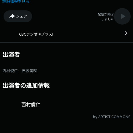
たの朝にプラスになる情報をお届けする生活情報番組。 個性豊かなCBC
詳細情報を見る
アナウンサーとパーソナリティ、そして「プラスドリちゃん」でお届けし
ます。 あなたの朝に情報をプラス！元気をプラス！ 番組記事を読む
配信が終了
シェア
→こちら 番組へのおたよりは こちら FAXは 052-263-6800 まで
しました
CBCラジオ #プラス!
出演者
西村俊仁 石坂美咲
出演者の追加情報
西村俊仁
by ARTIST COMMONS