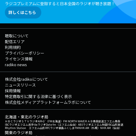
ラジコプレミアムに登録すると日本全国のラジオが聴き放題！
詳しくはこちら
聴取について
配信エリア
利用規約
プライバシーポリシー
ライセンス情報
radiko news
株式会社radikoについて
ニュースリリース
採用情報
特定商取引に関する法律に基づく表示
株式会社メディアプラットフォームラボについて
北海道・東北のラジオ局
ＨＢＣラジオ
ＳＴＶラジオ
AIR-G'（FM北海道）
FM NORTH WAVE
ＲＡＢ青森放送
エフエム青森
IBCラジオ
エフエム岩手
tbcラジオ
Date fm（エフエム仙台）
ABSラジオ
エフエム秋田
YBC山形放送
Rhythm Station エフエム山形
RFCラジオ福島
ふくしまFM
NHK AM（札幌）
NHK AM（仙台）
関東のラジオ局