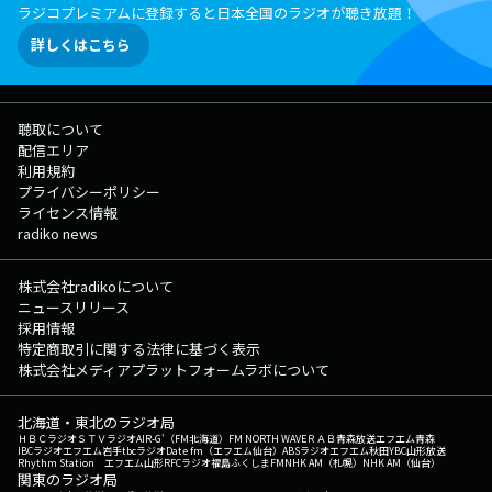
ラジコプレミアムに登録すると日本全国のラジオが聴き放題！
詳しくはこちら
聴取について
配信エリア
利用規約
プライバシーポリシー
ライセンス情報
radiko news
株式会社radikoについて
ニュースリリース
採用情報
特定商取引に関する法律に基づく表示
株式会社メディアプラットフォームラボについて
北海道・東北のラジオ局
ＨＢＣラジオ
ＳＴＶラジオ
AIR-G'（FM北海道）
FM NORTH WAVE
ＲＡＢ青森放送
エフエム青森
IBCラジオ
エフエム岩手
tbcラジオ
Date fm（エフエム仙台）
ABSラジオ
エフエム秋田
YBC山形放送
Rhythm Station エフエム山形
RFCラジオ福島
ふくしまFM
NHK AM（札幌）
NHK AM（仙台）
関東のラジオ局