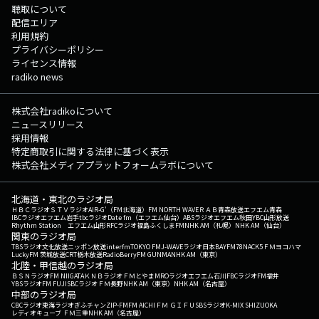
聴取について
配信エリア
利用規約
プライバシーポリシー
ライセンス情報
radiko news
株式会社radikoについて
ニュースリリース
採用情報
特定商取引に関する法律に基づく表示
株式会社メディアプラットフォームラボについて
北海道・東北のラジオ局
ＨＢＣラジオ
ＳＴＶラジオ
AIR-G'（FM北海道）
FM NORTH WAVE
ＲＡＢ青森放送
エフエム青森
IBCラジオ
エフエム岩手
tbcラジオ
Date fm（エフエム仙台）
ABSラジオ
エフエム秋田
YBC山形放送
Rhythm Station エフエム山形
RFCラジオ福島
ふくしまFM
NHK AM（札幌）
NHK AM（仙台）
関東のラジオ局
TBSラジオ
文化放送
ニッポン放送
interfm
TOKYO FM
J-WAVE
ラジオ日本
BAYFM78
NACK5
ＦＭヨコハマ
LuckyFM 茨城放送
CRT栃木放送
RadioBerry
FM GUNMA
NHK AM（東京）
北陸・甲信越のラジオ局
ＢＳＮラジオ
FM NIIGATA
ＫＮＢラジオ
ＦＭとやま
MROラジオ
エフエム石川
FBCラジオ
FM福井
YBSラジオ
FM FUJI
SBCラジオ
ＦＭ長野
NHK AM（東京）
NHK AM（名古屋）
中部のラジオ局
CBCラジオ
東海ラジオ
ぎふチャン
ZIP-FM
FM AICHI
ＦＭ ＧＩＦＵ
SBSラジオ
K-MIX SHIZUOKA
レディオキューブ ＦＭ三重
NHK AM（名古屋）