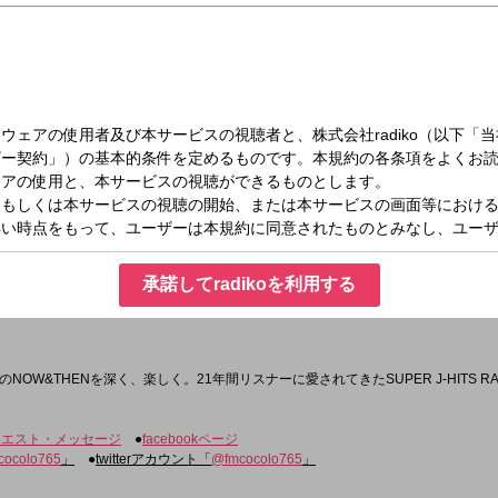
（日）21:00～22:00
 RADIO(21時台)
承諾してradikoを利用する
OW&THENを深く、楽しく。21年間リスナーに愛されてきたSUPER J-HITS RA
クエスト・メッセージ
●
facebookページ
cocolo765
」
●
twitterアカウント「
@fmcocolo765
」