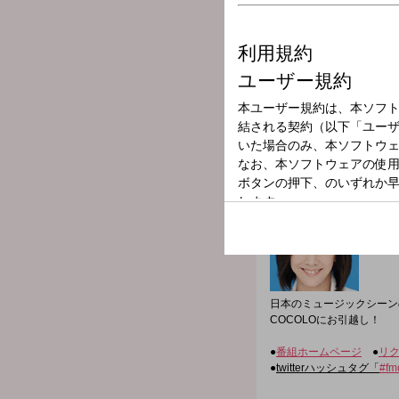
放送局
放送時間
2024年5月26日
番組名
SUPER J-HITS
日本のミュージックシーンのN
COCOLOにお引越し！
●
番組ホームページ
●
リ
●
twitterハッシュタグ「
#fm