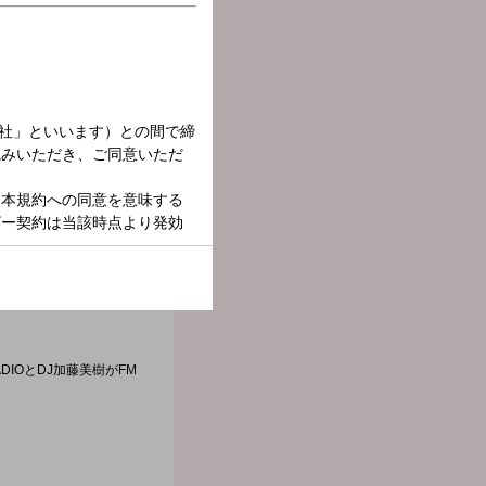
DIOとDJ加藤美樹がFM