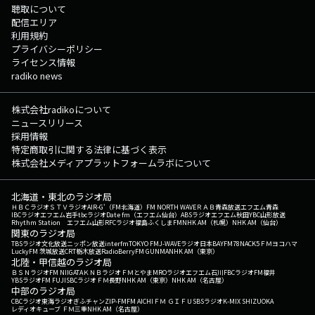
聴取について
配信エリア
利用規約
プライバシーポリシー
ライセンス情報
radiko news
株式会社radikoについて
ニュースリリース
採用情報
特定商取引に関する法律に基づく表示
株式会社メディアプラットフォームラボについて
北海道・東北のラジオ局
ＨＢＣラジオ
ＳＴＶラジオ
AIR-G'（FM北海道）
FM NORTH WAVE
ＲＡＢ青森放送
エフエム青森
IBCラジオ
エフエム岩手
tbcラジオ
Date fm（エフエム仙台）
ABSラジオ
エフエム秋田
YBC山形放送
Rhythm Station エフエム山形
RFCラジオ福島
ふくしまFM
NHK AM（札幌）
NHK AM（仙台）
関東のラジオ局
TBSラジオ
文化放送
ニッポン放送
interfm
TOKYO FM
J-WAVE
ラジオ日本
BAYFM78
NACK5
ＦＭヨコハマ
LuckyFM 茨城放送
CRT栃木放送
RadioBerry
FM GUNMA
NHK AM（東京）
北陸・甲信越のラジオ局
ＢＳＮラジオ
FM NIIGATA
ＫＮＢラジオ
ＦＭとやま
MROラジオ
エフエム石川
FBCラジオ
FM福井
YBSラジオ
FM FUJI
SBCラジオ
ＦＭ長野
NHK AM（東京）
NHK AM（名古屋）
中部のラジオ局
CBCラジオ
東海ラジオ
ぎふチャン
ZIP-FM
FM AICHI
ＦＭ ＧＩＦＵ
SBSラジオ
K-MIX SHIZUOKA
レディオキューブ ＦＭ三重
NHK AM（名古屋）