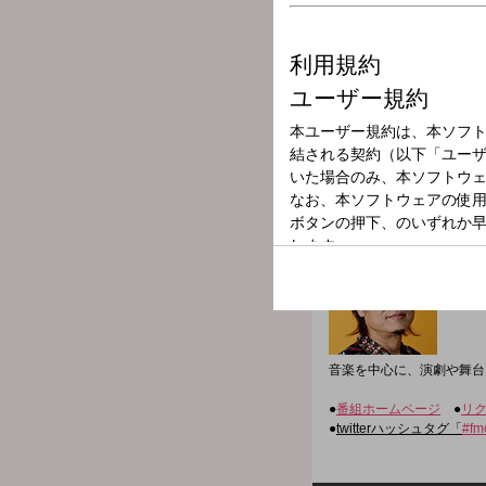
放送局
放送時間
2024年10月25
番組名
THE MAGNIFI
音楽を中心に、演劇や舞台
●
番組ホームページ
●
リ
●
twitterハッシュタグ「
#fm