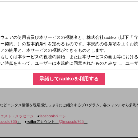
日（金）15:00～16:00
CENT FRIDAY(15時台)
承諾してradikoを利用する
などエンタメ情報を現場感たっぷりにご紹介するプログラム。各ジャンルから多彩
クエスト・メッセージ
●
facebookページ
cocolo765
」
●
twitterアカウント「
@fmcocolo765
」