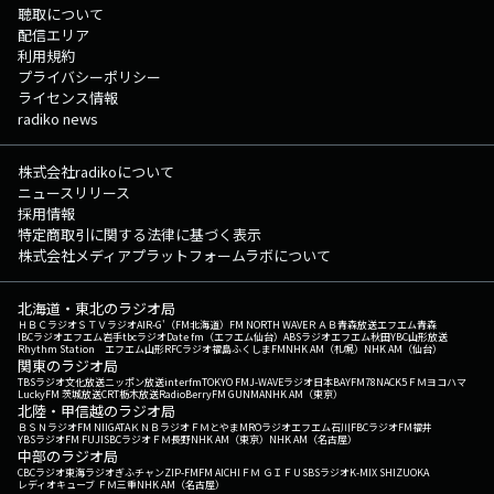
聴取について
配信エリア
利用規約
プライバシーポリシー
ライセンス情報
radiko news
株式会社radikoについて
ニュースリリース
採用情報
特定商取引に関する法律に基づく表示
株式会社メディアプラットフォームラボについて
北海道・東北のラジオ局
ＨＢＣラジオ
ＳＴＶラジオ
AIR-G'（FM北海道）
FM NORTH WAVE
ＲＡＢ青森放送
エフエム青森
IBCラジオ
エフエム岩手
tbcラジオ
Date fm（エフエム仙台）
ABSラジオ
エフエム秋田
YBC山形放送
Rhythm Station エフエム山形
RFCラジオ福島
ふくしまFM
NHK AM（札幌）
NHK AM（仙台）
関東のラジオ局
TBSラジオ
文化放送
ニッポン放送
interfm
TOKYO FM
J-WAVE
ラジオ日本
BAYFM78
NACK5
ＦＭヨコハマ
LuckyFM 茨城放送
CRT栃木放送
RadioBerry
FM GUNMA
NHK AM（東京）
北陸・甲信越のラジオ局
ＢＳＮラジオ
FM NIIGATA
ＫＮＢラジオ
ＦＭとやま
MROラジオ
エフエム石川
FBCラジオ
FM福井
YBSラジオ
FM FUJI
SBCラジオ
ＦＭ長野
NHK AM（東京）
NHK AM（名古屋）
中部のラジオ局
CBCラジオ
東海ラジオ
ぎふチャン
ZIP-FM
FM AICHI
ＦＭ ＧＩＦＵ
SBSラジオ
K-MIX SHIZUOKA
レディオキューブ ＦＭ三重
NHK AM（名古屋）