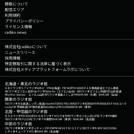
聴取について
配信エリア
利用規約
プライバシーポリシー
ライセンス情報
radiko news
株式会社radikoについて
ニュースリリース
採用情報
特定商取引に関する法律に基づく表示
株式会社メディアプラットフォームラボについて
北海道・東北のラジオ局
ＨＢＣラジオ
ＳＴＶラジオ
AIR-G'（FM北海道）
FM NORTH WAVE
ＲＡＢ青森放送
エフエム青森
IBCラジオ
エフエム岩手
tbcラジオ
Date fm（エフエム仙台）
ABSラジオ
エフエム秋田
YBC山形放送
Rhythm Station エフエム山形
RFCラジオ福島
ふくしまFM
NHK AM（札幌）
NHK AM（仙台）
関東のラジオ局
TBSラジオ
文化放送
ニッポン放送
interfm
TOKYO FM
J-WAVE
ラジオ日本
BAYFM78
NACK5
ＦＭヨコハマ
LuckyFM 茨城放送
CRT栃木放送
RadioBerry
FM GUNMA
NHK AM（東京）
北陸・甲信越のラジオ局
ＢＳＮラジオ
FM NIIGATA
ＫＮＢラジオ
ＦＭとやま
MROラジオ
エフエム石川
FBCラジオ
FM福井
YBSラジオ
FM FUJI
SBCラジオ
ＦＭ長野
NHK AM（東京）
NHK AM（名古屋）
中部のラジオ局
CBCラジオ
東海ラジオ
ぎふチャン
ZIP-FM
FM AICHI
ＦＭ ＧＩＦＵ
SBSラジオ
K-MIX SHIZUOKA
レディオキューブ ＦＭ三重
NHK AM（名古屋）