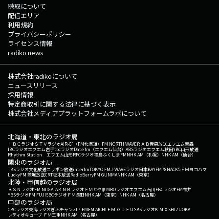
聴取について
配信エリア
利用規約
プライバシーポリシー
ライセンス情報
radiko news
株式会社radikoについて
ニュースリリース
採用情報
特定商取引に関する法律に基づく表示
株式会社メディアプラットフォームラボについて
北海道・東北のラジオ局
ＨＢＣラジオ
ＳＴＶラジオ
AIR-G'（FM北海道）
FM NORTH WAVE
ＲＡＢ青森放送
エフエム青森
IBCラジオ
エフエム岩手
tbcラジオ
Date fm（エフエム仙台）
ABSラジオ
エフエム秋田
YBC山形放送
Rhythm Station エフエム山形
RFCラジオ福島
ふくしまFM
NHK AM（札幌）
NHK AM（仙台）
関東のラジオ局
TBSラジオ
文化放送
ニッポン放送
interfm
TOKYO FM
J-WAVE
ラジオ日本
BAYFM78
NACK5
ＦＭヨコハマ
LuckyFM 茨城放送
CRT栃木放送
RadioBerry
FM GUNMA
NHK AM（東京）
北陸・甲信越のラジオ局
ＢＳＮラジオ
FM NIIGATA
ＫＮＢラジオ
ＦＭとやま
MROラジオ
エフエム石川
FBCラジオ
FM福井
YBSラジオ
FM FUJI
SBCラジオ
ＦＭ長野
NHK AM（東京）
NHK AM（名古屋）
中部のラジオ局
CBCラジオ
東海ラジオ
ぎふチャン
ZIP-FM
FM AICHI
ＦＭ ＧＩＦＵ
SBSラジオ
K-MIX SHIZUOKA
レディオキューブ ＦＭ三重
NHK AM（名古屋）