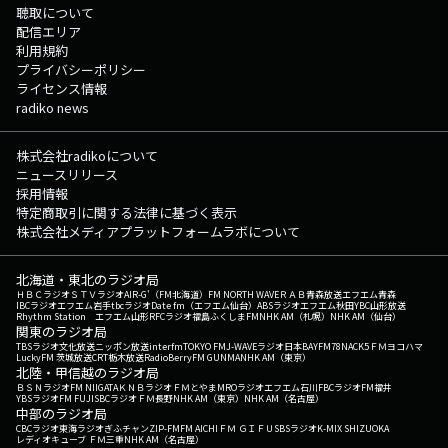
聴取について
配信エリア
利用規約
プライバシーポリシー
ライセンス情報
radiko news
株式会社radikoについて
ニュースリリース
採用情報
特定商取引に関する法律に基づく表示
株式会社メディアプラットフォームラボについて
北海道・東北のラジオ局
ＨＢＣラジオ
ＳＴＶラジオ
AIR-G'（FM北海道）
FM NORTH WAVE
ＲＡＢ青森放送
エフエム青森
IBCラジオ
エフエム岩手
tbcラジオ
Date fm（エフエム仙台）
ABSラジオ
エフエム秋田
YBC山形放送
Rhythm Station エフエム山形
RFCラジオ福島
ふくしまFM
NHK AM（札幌）
NHK AM（仙台）
関東のラジオ局
TBSラジオ
文化放送
ニッポン放送
interfm
TOKYO FM
J-WAVE
ラジオ日本
BAYFM78
NACK5
ＦＭヨコハマ
LuckyFM 茨城放送
CRT栃木放送
RadioBerry
FM GUNMA
NHK AM（東京）
北陸・甲信越のラジオ局
ＢＳＮラジオ
FM NIIGATA
ＫＮＢラジオ
ＦＭとやま
MROラジオ
エフエム石川
FBCラジオ
FM福井
YBSラジオ
FM FUJI
SBCラジオ
ＦＭ長野
NHK AM（東京）
NHK AM（名古屋）
中部のラジオ局
CBCラジオ
東海ラジオ
ぎふチャン
ZIP-FM
FM AICHI
ＦＭ ＧＩＦＵ
SBSラジオ
K-MIX SHIZUOKA
レディオキューブ ＦＭ三重
NHK AM（名古屋）