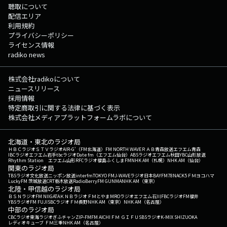
聴取について
配信エリア
利用規約
プライバシーポリシー
ライセンス情報
radiko news
株式会社radikoについて
ニュースリリース
採用情報
特定商取引に関する法律に基づく表示
株式会社メディアプラットフォームラボについて
北海道・東北のラジオ局
ＨＢＣラジオ
ＳＴＶラジオ
AIR-G'（FM北海道）
FM NORTH WAVE
ＲＡＢ青森放送
エフエム青森
IBCラジオ
エフエム岩手
tbcラジオ
Date fm（エフエム仙台）
ABSラジオ
エフエム秋田
YBC山形放送
Rhythm Station エフエム山形
RFCラジオ福島
ふくしまFM
NHK AM（札幌）
NHK AM（仙台）
関東のラジオ局
TBSラジオ
文化放送
ニッポン放送
interfm
TOKYO FM
J-WAVE
ラジオ日本
BAYFM78
NACK5
ＦＭヨコハマ
LuckyFM 茨城放送
CRT栃木放送
RadioBerry
FM GUNMA
NHK AM（東京）
北陸・甲信越のラジオ局
ＢＳＮラジオ
FM NIIGATA
ＫＮＢラジオ
ＦＭとやま
MROラジオ
エフエム石川
FBCラジオ
FM福井
YBSラジオ
FM FUJI
SBCラジオ
ＦＭ長野
NHK AM（東京）
NHK AM（名古屋）
中部のラジオ局
CBCラジオ
東海ラジオ
ぎふチャン
ZIP-FM
FM AICHI
ＦＭ ＧＩＦＵ
SBSラジオ
K-MIX SHIZUOKA
レディオキューブ ＦＭ三重
NHK AM（名古屋）