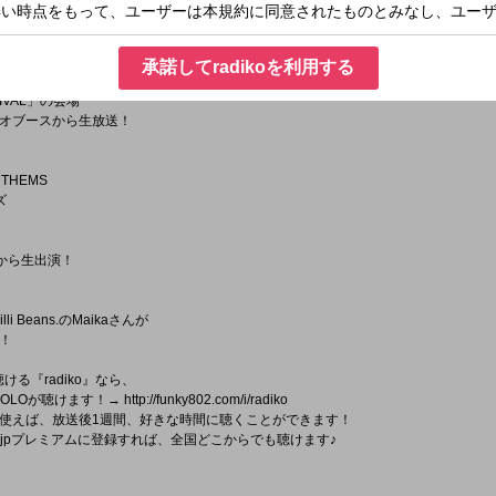
『RADIO ANTHEMS』
ら、
でお送りする2時間！
承諾してradikoを利用する
TIVAL」の会場
オブースから生放送！
THEMS
ズ
場から生出演！
i Beans.のMaikaさんが
！
る『radiko』なら、
が聴けます！→ http://funky802.com/i/radiko
使えば、放送後1週間、好きな時間に聴くことができます！
ko.jpプレミアムに登録すれば、全国どこからでも聴けます♪