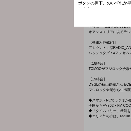
FM802 & FM COCOLO
DUAL MUSIC PROGRAM
FM802とFM COCOLOか
DJ深町絵里が同時生放送
今夜は「FUJI ROCK FES
オアシスエリアにあるラジ
【番組X(Twitter)】
アカウント：@RADIO_AN
ハッシュタグ：#アンセム
【18時台】
TOMOOがフジロック会
【19時台】
DYGLの秋山信樹さん＆Chill
フジロック会場から生出演
◆スマホ・PCでラジオが聴け
全国からFM802・FM COCOLO
◆「タイムフリー」機能を
◆エリア外の方は、radi