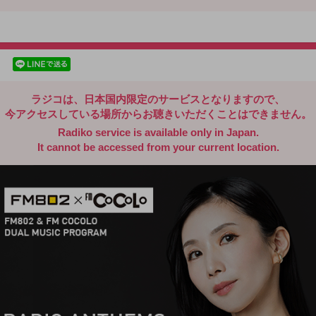
radiko.jp
facebookでシェア
lineでシェア
ラジコは、日本国内限定のサービスとなりますので、
今アクセスしている場所からお聴きいただくことはできません。
Radiko service is available only in Japan.
It cannot be accessed from your current location.