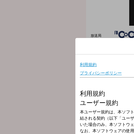
放送局
放送時間
2025年7月25日
番組名
RADIO ANTHE
●ゲスト
・18時台…TOMOOが登場
・19時台…DYGL 秋山信
・19時台…Chilli Beans.
●特集・企画