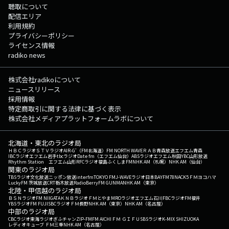
聴取について
配信エリア
利用規約
プライバシーポリシー
ライセンス情報
radiko news
株式会社radikoについて
ニュースリリース
採用情報
特定商取引に関する法律に基づく表示
株式会社メディアプラットフォームラボについて
北海道・東北のラジオ局
ＨＢＣラジオ
ＳＴＶラジオ
AIR-G'（FM北海道）
FM NORTH WAVE
ＲＡＢ青森放送
エフエム青森
IBCラジオ
エフエム岩手
tbcラジオ
Date fm（エフエム仙台）
ABSラジオ
エフエム秋田
YBC山形放送
Rhythm Station エフエム山形
RFCラジオ福島
ふくしまFM
NHK AM（札幌）
NHK AM（仙台）
関東のラジオ局
TBSラジオ
文化放送
ニッポン放送
interfm
TOKYO FM
J-WAVE
ラジオ日本
BAYFM78
NACK5
ＦＭヨコハマ
LuckyFM 茨城放送
CRT栃木放送
RadioBerry
FM GUNMA
NHK AM（東京）
北陸・甲信越のラジオ局
ＢＳＮラジオ
FM NIIGATA
ＫＮＢラジオ
ＦＭとやま
MROラジオ
エフエム石川
FBCラジオ
FM福井
YBSラジオ
FM FUJI
SBCラジオ
ＦＭ長野
NHK AM（東京）
NHK AM（名古屋）
中部のラジオ局
CBCラジオ
東海ラジオ
ぎふチャン
ZIP-FM
FM AICHI
ＦＭ ＧＩＦＵ
SBSラジオ
K-MIX SHIZUOKA
レディオキューブ ＦＭ三重
NHK AM（名古屋）