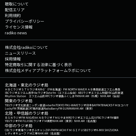
聴取について
配信エリア
利用規約
プライバシーポリシー
ライセンス情報
radiko news
株式会社radikoについて
ニュースリリース
採用情報
特定商取引に関する法律に基づく表示
株式会社メディアプラットフォームラボについて
北海道・東北のラジオ局
ＨＢＣラジオ
ＳＴＶラジオ
AIR-G'（FM北海道）
FM NORTH WAVE
ＲＡＢ青森放送
エフエム青森
IBCラジオ
エフエム岩手
tbcラジオ
Date fm（エフエム仙台）
ABSラジオ
エフエム秋田
YBC山形放送
Rhythm Station エフエム山形
RFCラジオ福島
ふくしまFM
NHK AM（札幌）
NHK AM（仙台）
関東のラジオ局
TBSラジオ
文化放送
ニッポン放送
interfm
TOKYO FM
J-WAVE
ラジオ日本
BAYFM78
NACK5
ＦＭヨコハマ
LuckyFM 茨城放送
CRT栃木放送
RadioBerry
FM GUNMA
NHK AM（東京）
北陸・甲信越のラジオ局
ＢＳＮラジオ
FM NIIGATA
ＫＮＢラジオ
ＦＭとやま
MROラジオ
エフエム石川
FBCラジオ
FM福井
YBSラジオ
FM FUJI
SBCラジオ
ＦＭ長野
NHK AM（東京）
NHK AM（名古屋）
中部のラジオ局
CBCラジオ
東海ラジオ
ぎふチャン
ZIP-FM
FM AICHI
ＦＭ ＧＩＦＵ
SBSラジオ
K-MIX SHIZUOKA
レディオキューブ ＦＭ三重
NHK AM（名古屋）