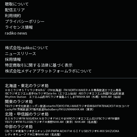
聴取について
配信エリア
利用規約
プライバシーポリシー
ライセンス情報
radiko news
株式会社radikoについて
ニュースリリース
採用情報
特定商取引に関する法律に基づく表示
株式会社メディアプラットフォームラボについて
北海道・東北のラジオ局
ＨＢＣラジオ
ＳＴＶラジオ
AIR-G'（FM北海道）
FM NORTH WAVE
ＲＡＢ青森放送
エフエム青森
IBCラジオ
エフエム岩手
tbcラジオ
Date fm（エフエム仙台）
ABSラジオ
エフエム秋田
YBC山形放送
Rhythm Station エフエム山形
RFCラジオ福島
ふくしまFM
NHK AM（札幌）
NHK AM（仙台）
関東のラジオ局
TBSラジオ
文化放送
ニッポン放送
interfm
TOKYO FM
J-WAVE
ラジオ日本
BAYFM78
NACK5
ＦＭヨコハマ
LuckyFM 茨城放送
CRT栃木放送
RadioBerry
FM GUNMA
NHK AM（東京）
北陸・甲信越のラジオ局
ＢＳＮラジオ
FM NIIGATA
ＫＮＢラジオ
ＦＭとやま
MROラジオ
エフエム石川
FBCラジオ
FM福井
YBSラジオ
FM FUJI
SBCラジオ
ＦＭ長野
NHK AM（東京）
NHK AM（名古屋）
中部のラジオ局
CBCラジオ
東海ラジオ
ぎふチャン
ZIP-FM
FM AICHI
ＦＭ ＧＩＦＵ
SBSラジオ
K-MIX SHIZUOKA
レディオキューブ ＦＭ三重
NHK AM（名古屋）